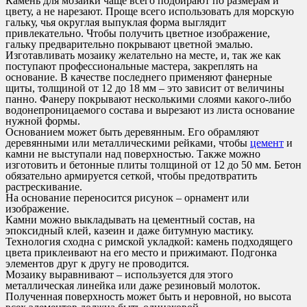
Камень для мозаики чаще всего подбирают по размерам и
цвету, а не нарезают. Проще всего использовать для морскую
гальку, чья округлая выпуклая форма выглядит
привлекательно. Чтобы получить цветное изображение,
гальку предварительно покрывают цветной эмалью.
Изготавливать мозаику желательно на месте, и, так же как
поступают профессиональные мастера, закреплять на
основание. В качестве последнего применяют фанерные
щиты, толщиной от 12 до 18 мм – это зависит от величины
панно. Фанеру покрывают несколькими слоями какого-либо
водонепроницаемого состава и вырезают из листа основание
нужной формы.
Основанием может быть деревянным. Его обрамляют
деревянными или металлическими рейками, чтобы
цемент
и
камни не выступали над поверхностью. Также можно
изготовить и бетонные плиты толщиной от 12 до 50 мм. Бетон
обязательно армируется сеткой, чтобы предотвратить
растрескивание.
На основание переносится рисунок – орнамент или
изображение.
Камни можно выкладывать на цементный состав, на
эпоксидный клей, казеин и даже битумную мастику.
Технология сходна с римской укладкой: камень подходящего
цвета приклеивают на его место и прижимают. Подгонка
элементов друг к другу не проводится.
Мозаику выравнивают – используется для этого
металлическая линейка или даже резиновый молоток.
Полученная поверхность может быть и неровной, но высота