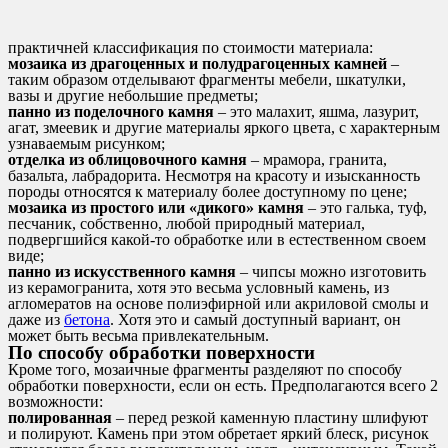
практичней классификация по стоимости материала:
мозаика из драгоценных и полудрагоценных камней
–
таким образом отделывают фрагменты мебели, шкатулки,
вазы и другие небольшие предметы;
панно из поделочного камня
– это малахит, яшма, лазурит,
агат, змеевик и другие материалы яркого цвета, с характерным
узнаваемым рисунком;
отделка из облицовочного камня
– мрамора, гранита,
базальта, лабрадорита. Несмотря на красоту и изысканность
породы относятся к материалу более доступному по цене;
мозаика из простого или «дикого» камня
– это галька, туф,
песчаник, собственно, любой природный материал,
подвергшийся какой-то обработке или в естественном своем
виде;
панно из искусственного камня
– чипсы можно изготовить
из керамогранита, хотя это весьма условный камень, из
агломератов на основе полиэфирной или акриловой смолы и
даже из
бетона
. Хотя это и самый доступный вариант, он
может быть весьма привлекательным.
По способу обработки поверхности
Кроме того, мозаичные фрагменты разделяют по способу
обработки поверхности, если он есть. Предполагаются всего 2
возможности:
полированная
– перед резкой каменную пластину шлифуют
и полируют. Камень при этом обретает яркий блеск, рисунок