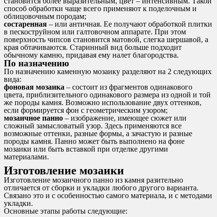
становится более выразительным, цвет – интенсивным. Такой
способ обработки чаще всего применяют к поделочным и
облицовочным породам;
состаренная
– или античная. Ее получают обработкой плитки
в пескоструйном или галтовочном аппарате. При этом
поверхность чипсов становится матовой, слегка шершавой, а
края обтачиваются. Старинный вид больше подходит
обычному камню, придавая ему налет благородства.
По назначению
По назначению каменную мозаику разделяют на 2 следующих
вида:
фоновая мозаика
– состоит из фрагментов одинакового
цвета, приблизительного одинакового размера из одной и той
же породы камня. Возможно использование двух оттенков,
если формируется фон с геометрическим узором;
мозаичное панно
– изображение, имеющее сюжет или
сложный замысловатый узор. Здесь применяются все
возможные оттенки, разные формы, а зачастую и разные
породы камня. Панно может быть выполнено на фоне
мозаики или быть вставкой при отделке другими
материалами.
Изготовление мозаики
Изготовление мозаичного панно из камня разительно
отличается от сборки и укладки любого другого варианта.
Связано это и с особенностью самого материала, и с методами
укладки.
Основные этапы работы следующие: