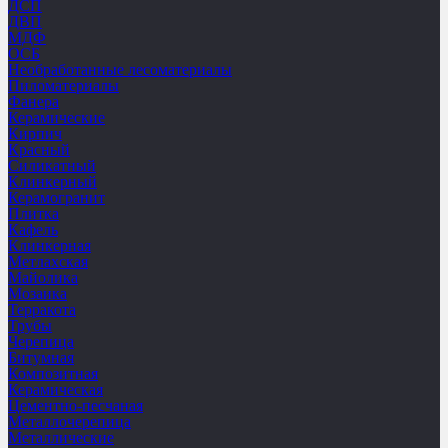
ДСП
ДВП
МДФ
ОСБ
Необработанные лесоматериалы
Пиломатериалы
Фанера
Керамические
Кирпич
Красный
Силикатный
Клинкерный
Керамогранит
Плитка
Кафель
Клинкерная
Метлахская
Майолика
Мозаика
Терракота
Трубы
Черепица
Битумная
Композитная
Керамическая
Цементно-песчаная
Металлочерепица
Металлические