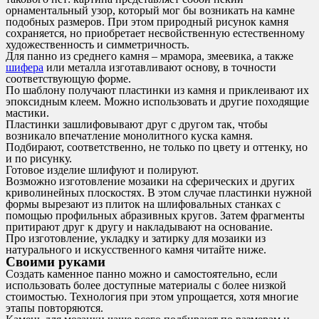
орнаментальный узор, который мог бы возникать на камне
подобных размеров. При этом природный рисунок камня
сохраняется, но приобретает несвойственную естественному
художественность и симметричность.
Для панно из среднего камня – мрамора, змеевика, а также
шифера
или металла изготавливают основу, в точности
соответствующую форме.
По шаблону получают пластинки из камня и приклеивают их
эпоксидным клеем. Можно использовать и другие походящие
мастики.
Пластинки зашлифовывают друг с другом так, чтобы
возникало впечатление монолитного куска камня.
Подбирают, соответственно, не только по цвету и оттенку, но
и по рисунку.
Готовое изделие шлифуют и полируют.
Возможно изготовление мозаики на сферических и других
криволинейных плоскостях. В этом случае пластинки нужной
формы вырезают из плиток на шлифовальных станках с
помощью профильных абразивных кругов. Затем фрагменты
притирают друг к другу и накладывают на основание.
Про изготовление, укладку и затирку для мозаики из
натурального и искусственного камня читайте ниже.
Своими руками
Создать каменное панно можно и самостоятельно, если
использовать более доступные материалы с более низкой
стоимостью. Технология при этом упрощается, хотя многие
этапы повторяются.