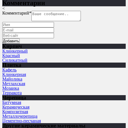
Комментарии
<
Комментарий
*
Кирпич
Клинкерный
Красный
Силикатный
Плитка
Кафель
Клинкерная
Майолика
Метлахская
Мозаика
Терракота
Черепица
Битумная
Керамическая
Композитная
Металлочерепица
Цементно-песчаная
Другие керамические материалы