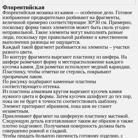
Флорентийская
Флорентийская мозаика из камня — особенное дело. Готовое
изображение предварительно разбивают на фрагменты,
величиной примерно соответствующие 30*30 см. Примерно,
поскольку форма таких элементов может быть сколь угодно
неправильной. Такие элементы могут выполнять разные
люди, поскольку при правильной разбивке и качественном
выполнении разницы не ощущается.
Каждый такой фрагмент разбивается на элементы – участки
разного цвета.
По контуру фрагмента вырезают пластинку из шифера. На
шифере размечают форму и месторасположение каждого
кусочка камня. Для разметки используют медный карандаш.
Пластинку, чтобы отметки не стерлись, покрывают
прозрачным лаком.
По рисунку подбирают каменные пластины
соответствующего оттенка.
Из пластины алмазным кругом вырезают кусочек камня
нужного цвета и формы. Затем кусочек шлифуют до тех пор,
пока он не будет в точности соответствовать шаблону.
Элемент притирают абразивом, пока шов не станет
незаметным.
Приклеивают фрагмент на шиферную пластинку мастикой.
Следующую деталь изготавливают таким же образом и также
плотно подгоняют. Получаемая поверхность должна быть
совершенно ровной и гладкой.
Чтобы придать большую прочность готовому изделию, с