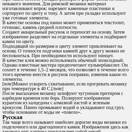
никакого значения. Для римской мозаики материал
изготавливают впрок: нарезают каменные пластинки и
сортируют по цвету и тону. А затем при укладке используют
уже готовые элементы.
В качестве основы под панно может применяться текстолит,
гетинакс, камень средней плотности.
Создают акварельный рисунок и переносят на основу. Затем
изображение разделяют на отдельные элементы и подбирают
камни по цвету.
Подходящий по размерам и цвету элемент приклеивают на
основу. О точности подгонки камней друг к другу можно не
беспокоиться. При необходимости используют пинцет.
В качестве клея можно использовать обычный эпоксидный.
Однако известные мастера предпочитают пульвербакелит. Он
сохнет в течение 1,5–2 месяцев, что позволяет в течение всего
этого времени внести в рисунок поправки, изменив какие-то
элементы.
[note]Можно ускорить схватывание, если прогревать мозаику
при температуре в 40 С.[/note]
После высыхания мозаику шлифуют чугунным притиром с
карбидом кремния или бора. Полируют изображение
курантом из халцедона с алмазной пастой и зеленым
крокусом. Панно промывают водой и укладывают под груз,
чтобы основание от воды не «повело».
Русская
Так чаще всего называют наиболее дорогие виды мозаики из
поделочного или драгоценного камня. Изображения здесь как
такового нет: картина представляет собой некий