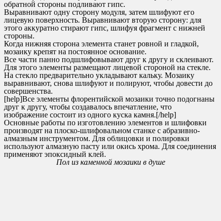
обратной стороны подливают гипс.
Выравнивают одну сторону модуля, затем шлифуют его
лицевую поверхность. Выравнивают вторую сторону: для
этого аккуратно стирают гипс, шлифуя фрагмент с нижней
стороны.
Когда нижняя сторона элемента станет ровной и гладкой,
мозаику крепят на постоянное основание.
Все части панно подшлифовывают друг к другу и склеивают.
Для этого элементы размещают лицевой стороной на стекле.
На стекло предварительно укладывают кальку. Мозаику
выравнивают, снова шлифуют и полируют, чтобы довести до
совершенства.
[help]Все элементы флорентийской мозаики точно подогнаны
друг к другу, чтобы создавалось впечатление, что
изображение состоит из одного куска камня.[/help]
Основные работы по изготовлению элементов и шлифовки
производят на плоско-шлифовальном станке с абразивно-
алмазным инструментом. Для облицовки и полировки
используют алмазную пасту или окись хрома. Для соединения
применяют эпоксидный клей.
Пол из каменной мозаики в душе