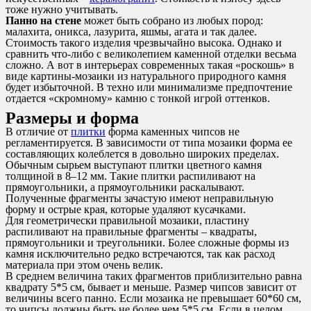
тоже нужно учитывать.
Панно на стене
может быть собрано из любых пород:
малахита, оникса, лазурита, яшмы, агата и так далее.
Стоимость такого изделия чрезвычайно высока. Однако и
сравнить что-либо с великолепием каменной отделки весьма
сложно. А вот в интерьерах современных такая «роскошь» в
виде картины-мозаики из натурального природного камня
будет избыточной. В техно или минимализме предпочтение
отдается «скромному» камню с тонкой игрой оттенков.
Размеры и форма
В отличие от
плитки
форма каменных чипсов не
регламентируется. В зависимости от типа мозаики форма ее
составляющих колеблется в довольно широких пределах.
Обычным сырьем выступают плитки цветного камня
толщиной в 8–12 мм. Такие плитки распиливают на
прямоугольники, а прямоугольники раскалывают.
Полученные фрагменты зачастую имеют неправильную
форму и острые края, которые удаляют кусачками.
Для геометрически правильной мозаики, пластину
распиливают на правильные фрагменты – квадраты,
прямоугольники и треугольники. Более сложные формы из
камня исключительно редко встречаются, так как расход
материала при этом очень велик.
В среднем величина таких фрагментов приблизительно равна
квадрату 5*5 см, бывает и меньше. Размер чипсов зависит от
величины всего панно. Если мозаика не превышает 60*60 см,
то чипсы должны быть не более чем 5*5 см. Если в целом