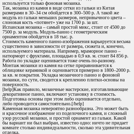
используется только фоновая мозаика.
Так, мозаика из камня в виде сетки из гальки из Китая
размерами в 30–34 см обойдется в 300–500 р. А такой же
модуль из гальки меньших размеров, непривычного цвета –
слоновая кость «потянет» уже на 1700 р. за шт.
Испанская мозаика – самый простой микс, стоит от 4500 до
7500 р. за модуль. Модуль-панно с геометрическим
орнаментом обойдется в 18 тыс. р.
Стоимость каменного панно-изображения варьируется весьма
существенно в зависимости от размера, сюжета и, конечно,
используемого материала. Например, мраморное панно –
натюрморт с фруктами, площадью в 0,9 кв. м. стоит 84 856 р.
Работа по укладке оценивается тоже очень по-разному.
Монтаж мозаики из камня на сетке приравнивается к
облицовке керамикой и оценивается примерно в 1800–2000 р.
за кв. м покрытия. Укладка мозаичного панно и фоновой
мозаики, по сути, сводится к креплению плитки-основы на
поверхность.
[help]Как правило, мозаичные мастерские, изготавливающие
декоративное панно, включают установку в стоимость.
Подготовка основы при этом либо оценивается отдельно,
либо проводится самостоятельно.[/help]
Каменная мозаика невероятно разнообразна. Это может быть
и красочное изображение из поделочного камня, и сложный
узор русской мозаики, и простой орнамент из гальки. Какой
бы вариант ни был выбран, известно одно: ничто не придает
комнате столько индивидуальности, сколько эта удивительная
отделка.