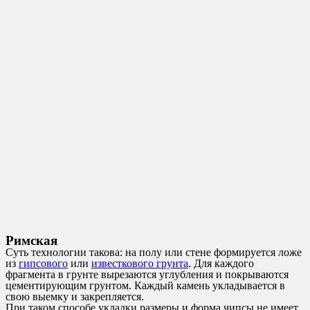
Римская
Суть технологии такова: на полу или стене формируется ложе
из
гипсового
или
известкового грунта
. Для каждого
фрагмента в грунте вырезаются углубления и покрываются
цементирующим грунтом. Каждый камень укладывается в
свою выемку и закрепляется.
При таком способе укладки размеры и форма чипсы не имеет