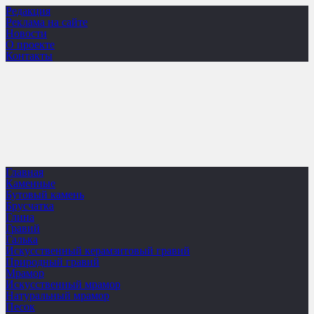
Редакция
Реклама на сайте
Новости
О проекте
Контакты
Главная
Каменные
Бутовый камень
Брусчатка
Глина
Гравий
Галька
Искусственный керамзитовый гравий
Природный гравий
Мрамор
Искусственный мрамор
Натуральный мрамор
Песок