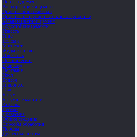
Портландцемент
Расширяющиеся цементы
Цемент глиноземистый
Цементы огнеупорные и кислотоупорные
Белый и цветной цемент
Водостойкие цементы
Известь
Гипс
Доломит
Магнезит
Жидкое стекло
Известняк
Органические
Рубероид
Пергамин
Изол
Бризол
Гидроизол
Толь
Битум
Битумные мастики
Асфальт
Лесные
Древесина
Общие сведения
Способы обработки
Породы
Древесные плиты