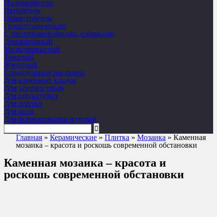
Полимербетон
Пенобетон
Цементобетон
Гидротехнический
C противоморозными добавками
Декоративный
Мелкозернистый
Тяжелый
Ячеистый
Строительные растворы
Для каменных кладок
Для затирки швов
Для штукатурки
Для плитки
Для пола
Для формирования изделий
Главная
»
Керамические
»
Плитка
»
Мозаика
»
Каменная
мозаика – красота и роскошь современной обстановки
Каменная мозаика – красота и
роскошь современной обстановки