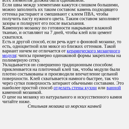
всех элементов должна быть одинаковой.
Если швы между элементами кажутся слишком большими,
можно заполнить их таким составом: камень подходящего
оттенка растирают и смешивают с клеем ПВА, чтобы
получить пасту нужного цвета. Таким составом заполняют
зазоры и полируют его после высыхания.
Каменную мозаику по готовности накрывают влажной
тканью, и оставляют на 7 дней, чтобы клей или цемент
схватился.
Есть и другой способ, если речь идет о фоновой мозаике, то
есть, одноцветной или миксе из близких оттенков. Такой
вариант ничем не отличается от
керамического мозаичного
модуля
: чипсы примерно одинаковой формы закреплены на
полимерную сетку.
Укладывается он совершенно традиционным способом:
приклеивается на плиточный клей так, чтобы модули были
плотно состыкованы и производили впечатление цельной
поверхности. Клей схватывается намного быстрее, так что
через сутки поверхность затирают обычными составами. Это
наиболее простой способ
отделать стены кухни
или
ванной
каменной мозаикой.
О цене на мозаику из натурального и искусственного камня
читайте ниже.
Стильная мозаика из морских камней