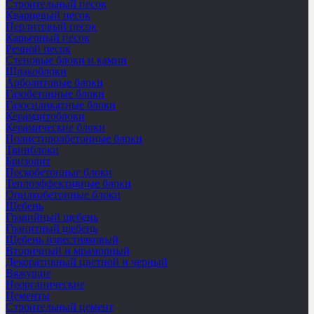
Cтроительный песок
Кварцевый песок
Перлитовый песок
Карьерный песок
Речной песок
Стеновые блоки и камни
Шлакоблоки
Арболитовые блоки
Газобетонные блоки
Газосиликатные блоки
Керамзитоблоки
Керамические блоки
Полистиролбетонные блоки
Твинблоки
Бризолит
Пескобетонные блоки
Теплоэффективные блоки
Опилкобетонные блоки
Щебень
Гравийный щебень
Гранитный щебень
Щебень известняковый
Вторичный и мраморный
Декоративный цветной и черный
Вяжущие
Неорганические
Цементы
Строительный цемент