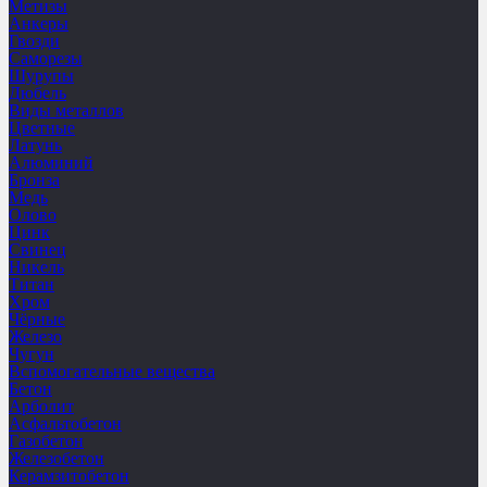
Метизы
Анкеры
Гвозди
Саморезы
Шурупы
Дюбель
Виды металлов
Цветные
Латунь
Алюминий
Бронза
Медь
Олово
Цинк
Свинец
Никель
Титан
Хром
Чёрные
Железо
Чугун
Вспомогательные вещества
Бетон
Арболит
Асфальтобетон
Газобетон
Железобетон
Керамзитобетон