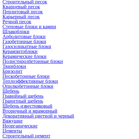
Cтроительный песок
Кварцевый песок
Перлитовый песок
Карьерный песок
Речной песок
Стеновые блоки и камни
Шлакоблоки
Арболитовые блоки
Газобетонные блоки
Газосиликатные блоки
Керамзитоблоки
Керамические блоки
Полистиролбетонные блоки
Твинблоки
Бризолит
Пескобетонные блоки
Теплоэффективные блоки
Опилкобетонные блоки
Щебень
Гравийный щебень
Гранитный щебень
Щебень известняковый
Вторичный и мраморный
Декоративный цветной и черный
Вяжущие
Неорганические
Цементы
Строительный цемент