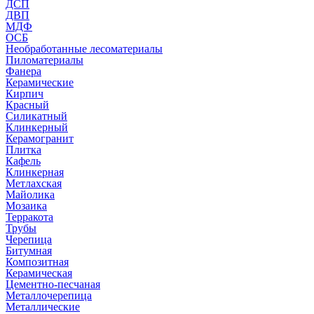
ДСП
ДВП
МДФ
ОСБ
Необработанные лесоматериалы
Пиломатериалы
Фанера
Керамические
Кирпич
Красный
Силикатный
Клинкерный
Керамогранит
Плитка
Кафель
Клинкерная
Метлахская
Майолика
Мозаика
Терракота
Трубы
Черепица
Битумная
Композитная
Керамическая
Цементно-песчаная
Металлочерепица
Металлические