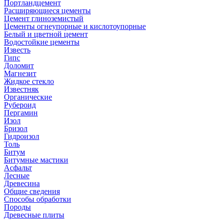
Портландцемент
Расширяющиеся цементы
Цемент глиноземистый
Цементы огнеупорные и кислотоупорные
Белый и цветной цемент
Водостойкие цементы
Известь
Гипс
Доломит
Магнезит
Жидкое стекло
Известняк
Органические
Рубероид
Пергамин
Изол
Бризол
Гидроизол
Толь
Битум
Битумные мастики
Асфальт
Лесные
Древесина
Общие сведения
Способы обработки
Породы
Древесные плиты