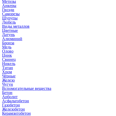
Метизы
Анкеры
Гвозди
Саморезы
Шурупы
Дюбель
Виды металлов
Цветные
Латунь
Алюминий
Бронза
Медь
Олово
Цинк
Свинец
Никель
Титан
Хром
Чёрные
Железо
Чугун
Вспомогательные вещества
Бетон
Арболит
Асфальтобетон
Газобетон
Железобетон
Керамзитобетон