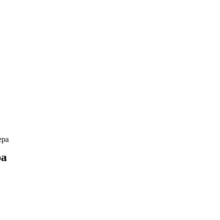
ера
ра