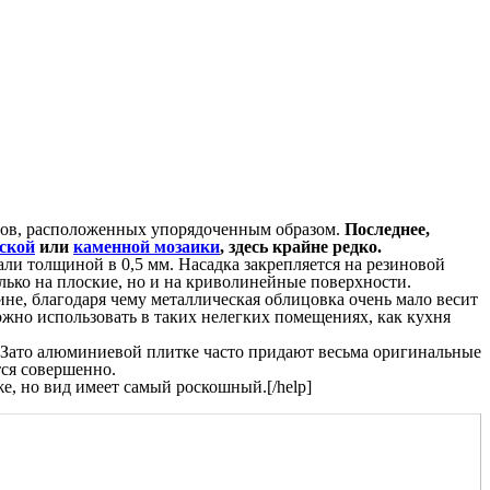
еров, расположенных упорядоченным образом.
Последнее,
ской
или
каменной мозаики
, здесь крайне редко.
али толщиной в 0,5 мм. Насадка закрепляется на резиновой
лько на плоские, но и на криволинейные поверхности.
не, благодаря чему металлическая облицовка очень мало весит
ожно использовать в таких нелегких помещениях, как кухня
. Зато алюминиевой плитке часто придают весьма оригинальные
ся совершенно.
е, но вид имеет самый роскошный.[/help]