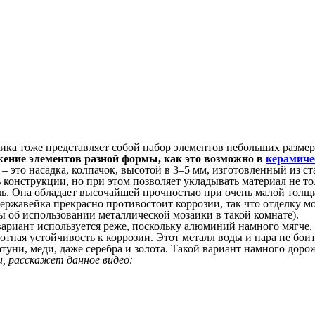
аика тоже представляет собой набор элементов небольших разм
ожение элементов разной формы, как это возможно в
керамиче
– это насадка, колпачок, высотой в 3–5 мм, изготовленный из ст
 конструкции, но при этом позволяет укладывать материал не то
ь. Она обладает высочайшей прочностью при очень малой толщи
ержавейка прекрасно противостоит коррозии, так что отделку м
 об использовании металлической мозаики в такой комнате).
вариант используется реже, поскольку алюминий намного мягче
ая устойчивость к коррозии. Этот металл воды и пара не боит
уни, меди, даже серебра и золота. Такой вариант намного дорож
и, расскажет данное видео: