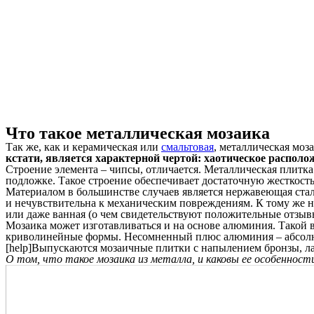
Что такое металлическая мозаика
Так же, как и керамическая или
смальтовая
, металлическая моз
кстати, является характерной чертой: хаотическое распол
Строение элемента – чипсы, отличается. Металлическая плитка 
подложке. Такое строение обеспечивает достаточную жесткость
Материалом в большинстве случаев является нержавеющая стал
и нечувствительна к механическим повреждениям. К тому же н
или даже ванная (о чем свидетельствуют положительные отзывы
Мозаика может изготавливаться и на основе алюминия. Такой 
криволинейные формы. Несомненный плюс алюминия – абсолютн
[help]Выпускаются мозаичные плитки с напылением бронзы, лат
О том, что такое мозаика из металла, и каковы ее особенност