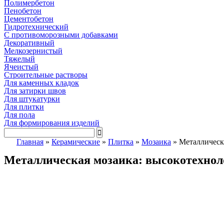
Полимербетон
Пенобетон
Цементобетон
Гидротехнический
C противоморозными добавками
Декоративный
Мелкозернистый
Тяжелый
Ячеистый
Строительные растворы
Для каменных кладок
Для затирки швов
Для штукатурки
Для плитки
Для пола
Для формирования изделий
Главная
»
Керамические
»
Плитка
»
Мозаика
»
Металлическ
Металлическая мозаика: высокотехнол