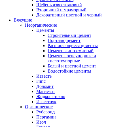
Щебень известняковый
Вторичный и мраморный
Декоративный цветной и черный
Вяжущие
Неорганические
Цементы
Строительный цемент
Портландцемент
Расширяющиеся цементы
Цемент глиноземистый
Цементы огнеупорные и
кислотоупорные
Белый и цветной цемент
Водостойкие цементы
Известь
Гипс
Доломит
Магнезит
Жидкое стекло
Известняк
Органические
Рубероид
Пергамин
Изол