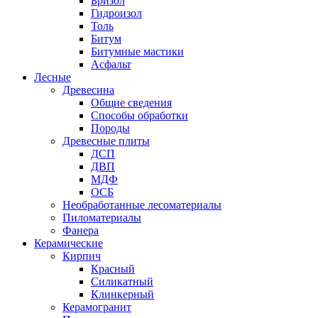
Бризол
Гидроизол
Толь
Битум
Битумные мастики
Асфальт
Лесные
Древесина
Общие сведения
Способы обработки
Породы
Древесные плиты
ДСП
ДВП
МДФ
ОСБ
Необработанные лесоматериалы
Пиломатериалы
Фанера
Керамические
Кирпич
Красный
Силикатный
Клинкерный
Керамогранит