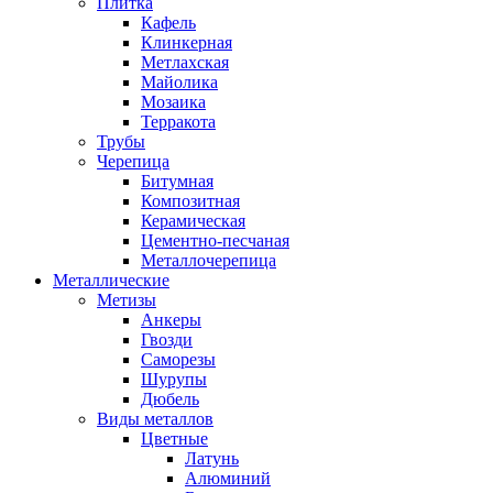
Плитка
Кафель
Клинкерная
Метлахская
Майолика
Мозаика
Терракота
Трубы
Черепица
Битумная
Композитная
Керамическая
Цементно-песчаная
Металлочерепица
Металлические
Метизы
Анкеры
Гвозди
Саморезы
Шурупы
Дюбель
Виды металлов
Цветные
Латунь
Алюминий