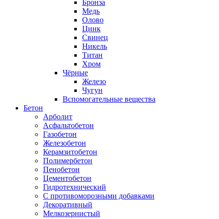
Бронза
Медь
Олово
Цинк
Свинец
Никель
Титан
Хром
Чёрные
Железо
Чугун
Вспомогательные вещества
Бетон
Арболит
Асфальтобетон
Газобетон
Железобетон
Керамзитобетон
Полимербетон
Пенобетон
Цементобетон
Гидротехнический
C противоморозными добавками
Декоративный
Мелкозернистый