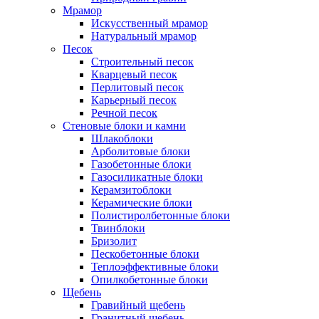
Мрамор
Искусственный мрамор
Натуральный мрамор
Песок
Cтроительный песок
Кварцевый песок
Перлитовый песок
Карьерный песок
Речной песок
Стеновые блоки и камни
Шлакоблоки
Арболитовые блоки
Газобетонные блоки
Газосиликатные блоки
Керамзитоблоки
Керамические блоки
Полистиролбетонные блоки
Твинблоки
Бризолит
Пескобетонные блоки
Теплоэффективные блоки
Опилкобетонные блоки
Щебень
Гравийный щебень
Гранитный щебень