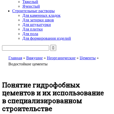
Тяжелый
Ячеистый
Строительные растворы
Для каменных кладок
Для затирки швов
Для штукатурки
Для плитки
Для пола
Для формирования изделий
Главная
»
Вяжущие
»
Неорганические
»
Цементы
»
Водостойкие цементы
Понятие гидрофобных
цементов и их использование
в специализированном
строительстве