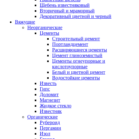
Щебень известняковый
Вторичный и мраморный
Декоративный цветной и черный
Вяжущие
Неорганические
Цементы
Строительный цемент
Портландцемент
Расширяющиеся цементы
Цемент глиноземистый
Цементы огнеупорные и
кислотоупорные
Белый и цветной цемент
Водостойкие цементы
Известь
Гипс
Доломит
Магнезит
Жидкое стекло
Известняк
Органические
Рубероид
Пергамин
Изол