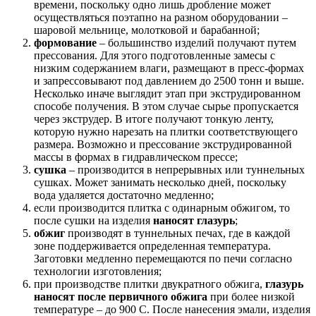
времени, поскольку одно лишь дробление может
осуществляться поэтапно на разном оборудовании –
шаровой мельнице, молотковой и барабанной;
формование
– большинство изделий получают путем
прессования. Для этого подготовленные замесы с
низким содержанием влаги, размещают в пресс-формах
и запрессовывают под давлением до 2500 тонн и выше.
Несколько иначе выглядит этап при экструдированном
способе получения. В этом случае сырье пропускается
через экструдер. В итоге получают тонкую ленту,
которую нужно нарезать на плитки соответствующего
размера. Возможно и прессование экструдированной
массы в формах в гидравлическом прессе;
сушка
– производится в непрерывных или туннельных
сушках. Может занимать несколько дней, поскольку
вода удаляется достаточно медленно;
если производится плитка с одинарным обжигом, то
после сушки на изделия
наносят глазурь
;
обжиг
производят в туннельных печах, где в каждой
зоне поддерживается определенная температура.
Заготовки медленно перемещаются по печи согласно
технологии изготовления;
при производстве плитки двукратного обжига,
глазурь
наносят после первичного обжига
при более низкой
температуре – до 900 С. После нанесения эмали, изделия