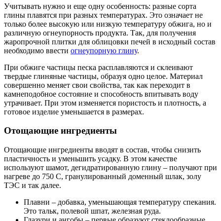
Учитывать нужно и еще одну особенность: разные сорта
глины плавятся при разных температурах. Это означает не
только более высокую или низкую температуру обжига, но и
различную огнеупорность продукта. Так, для получения
жаропрочной плитки для облицовки печей в исходный состав
необходимо ввести
огнеупорную глину
.
При обжиге частицы песка расплавляются и склеивают
твердые глиняные частицы, образуя одно целое. Материал
совершенно меняет свои свойства, так как переходит в
камнеподобное состояние и способность впитывать воду
утрачивает. При этом изменяется пористость и плотность, а
готовое изделие уменьшается в размерах.
Отощающие ингредиенты
Отощающие ингредиенты вводят в состав, чтобы снизить
пластичность и уменьшить усадку. В этом качестве
используют шамот, дегидратированную глину – получают при
нагреве до 750 С, гранулированный доменный шлак, золу
ТЭС и так далее.
Плавни – добавка, уменьшающая температуру спекания.
Это тальк, полевой шпат, железная руда.
Глазури и ангобы – первые образуют стеклообразные