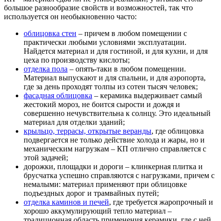
большое разнообразие свойств и возможностей, так что
используется он необыкновенно часто:
облицовка стен
– причем в любом помещении с
практически любыми условиями эксплуатации.
Найдется материал и для гостиной, и для кухни, и для
цеха по производству кислоты;
отделка пола
– опять-таки в любом помещении.
Материал выпускают и для спальни, и для аэропорта,
где за день проходят толпы из сотен тысяч человек;
фасадная облицовка
– керамика выдерживает самый
жестокий мороз, не боится сырости и дождя и
совершенно нечувствительна к солнцу. Это идеальный
материал для отделки зданий;
крыльцо, террасы, открытые веранды
, где облицовка
подвергается не только действие холода и жары, но и
механическим нагрузкам – КП отлично справляется с
этой задачей;
дорожки, площадки и дороги – клинкерная плитка и
брусчатка успешно справляются с нагрузками, причем с
немалыми: материал применяют при облицовке
подъездных дорог и трамвайных путей;
отделка каминов и печей
, где требуется жаропрочный и
хорошо аккумулирующий тепло материал –
традиционная область применения керамики, где с ней