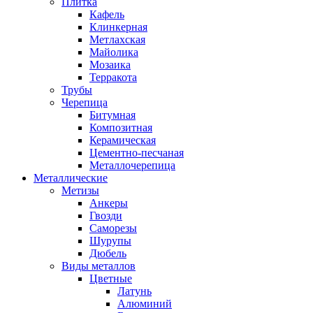
Плитка
Кафель
Клинкерная
Метлахская
Майолика
Мозаика
Терракота
Трубы
Черепица
Битумная
Композитная
Керамическая
Цементно-песчаная
Металлочерепица
Металлические
Метизы
Анкеры
Гвозди
Саморезы
Шурупы
Дюбель
Виды металлов
Цветные
Латунь
Алюминий