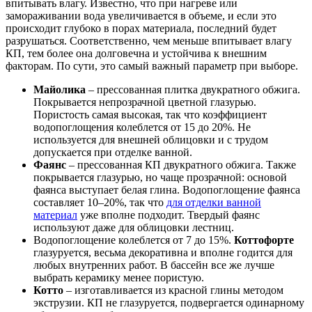
впитывать влагу. Известно, что при нагреве или
замораживании вода увеличивается в объеме, и если это
происходит глубоко в порах материала, последний будет
разрушаться. Соответственно, чем меньше впитывает влагу
КП, тем более она долговечна и устойчива к внешним
факторам. По сути, это самый важный параметр при выборе.
Майолика
– прессованная плитка двукратного обжига.
Покрывается непрозрачной цветной глазурью.
Пористость самая высокая, так что коэффициент
водопоглощения колеблется от 15 до 20%. Не
используется для внешней облицовки и с трудом
допускается при отделке ванной.
Фаянс
– прессованная КП двукратного обжига. Также
покрывается глазурью, но чаще прозрачной: основой
фаянса выступает белая глина. Водопоглощение фаянса
составляет 10–20%, так что
для отделки ванной
материал
уже вполне подходит. Твердый фаянс
используют даже для облицовки лестниц.
Водопоглощение колеблется от 7 до 15%.
Коттофорте
глазуруется, весьма декоративна и вполне годится для
любых внутренних работ. В бассейн все же лучше
выбрать керамику менее пористую.
Котто
– изготавливается из красной глины методом
экструзии. КП не глазуруется, подвергается одинарному