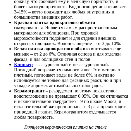
обжигу, что сообщает ему и меньшую пористость, и
более высокую прочность. Водопоглощение составляет
3–15% – котто подходит для любых внутренних и
большинства внешних работ.
Красная плитка однократного обжига
–
глазурованная. Является самым распространенным
материалом для облицовки. При хорошей
морозостойкости подойдет и для отделки внешних
открытых площадок. Водопоглощение – от 3 до 10%.
Белая плитка однократного обжига
впитывает еще
меньше – от 2 до 6%. Отличная основа и для отделки
фасада, и для облицовки стен и полов.
Клинкер
– глазурованный и неглазурованный.
Последний встречается намного чаще. Это материал
плотный, поглощает воды не более 6%, и активно
используется не только для фасадных работ, но и при
укладке дорожек автомобильных площадок.
Керамогранит
– рекордсмен по этому показателю:
водопоглощение не превышает 0,05%. Он же отличается
и исключительной твердостью – 9 по шкале Мооса, и
исключительной же прочностью – в 3 раза превосходит
природный гранит. Керамогранитом отделывается
любая поверхность.
Глянцевая керамическая плитка на стене