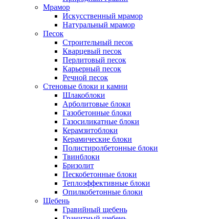
Мрамор
Искусственный мрамор
Натуральный мрамор
Песок
Cтроительный песок
Кварцевый песок
Перлитовый песок
Карьерный песок
Речной песок
Стеновые блоки и камни
Шлакоблоки
Арболитовые блоки
Газобетонные блоки
Газосиликатные блоки
Керамзитоблоки
Керамические блоки
Полистиролбетонные блоки
Твинблоки
Бризолит
Пескобетонные блоки
Теплоэффективные блоки
Опилкобетонные блоки
Щебень
Гравийный щебень
Гранитный щебень