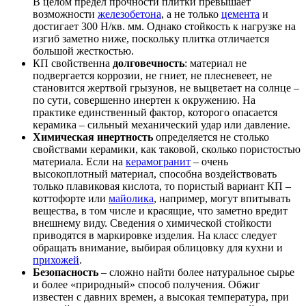
В целом предел прочности плитки превышает
возможности
железобетона
, а не только
цемента
и
достигает 300 H/кв. мм. Однако стойкость к нагрузке на
изгиб заметно ниже, поскольку плитка отличается
большой жесткостью.
КП свойственна
долговечность
: материал не
подвергается коррозии, не гниет, не плесневеет, не
становится жертвой грызунов, не выцветает на солнце –
по сути, совершенно инертен к окружению. На
практике единственный фактор, которого опасается
керамика – сильный механический удар или давление.
Химическая инертность
определяется не столько
свойствами керамики, как таковой, сколько пористостью
материала. Если на
керамогранит
– очень
высокоплотный материал, способна воздействовать
только плавиковая кислота, то пористый вариант КП –
коттофорте или
майолика
, например, могут впитывать
вещества, в том числе и красящие, что заметно вредит
внешнему виду. Сведения о химической стойкости
приводятся в маркировке изделия. На класс следует
обращать внимание, выбирая облицовку для кухни и
прихожей
.
Безопасность
– сложно найти более натуральное сырье
и более «природный» способ получения. Обжиг
известен с давних времен, а высокая температура, при