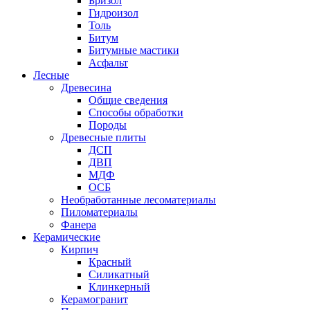
Бризол
Гидроизол
Толь
Битум
Битумные мастики
Асфальт
Лесные
Древесина
Общие сведения
Способы обработки
Породы
Древесные плиты
ДСП
ДВП
МДФ
ОСБ
Необработанные лесоматериалы
Пиломатериалы
Фанера
Керамические
Кирпич
Красный
Силикатный
Клинкерный
Керамогранит