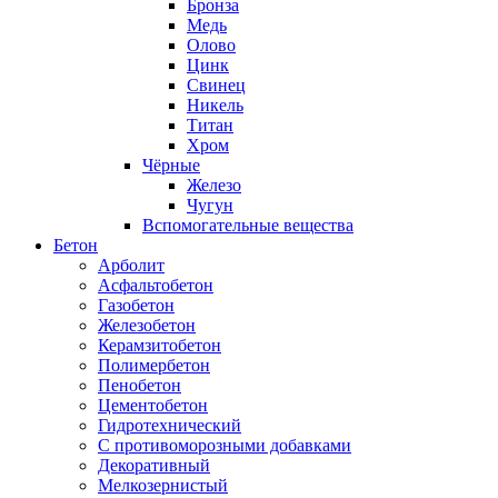
Бронза
Медь
Олово
Цинк
Свинец
Никель
Титан
Хром
Чёрные
Железо
Чугун
Вспомогательные вещества
Бетон
Арболит
Асфальтобетон
Газобетон
Железобетон
Керамзитобетон
Полимербетон
Пенобетон
Цементобетон
Гидротехнический
C противоморозными добавками
Декоративный
Мелкозернистый