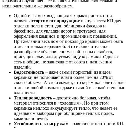
керамики обусловлена ее исключительными свойствами и
исключительным же разнообразием.
Одной из самых выдающихся характеристик стоит
назвать
ассортимент продукции
: выпускается КП для
отделки пола и стен, дли облицовки фасадов и
бассейнов, для укладки дорог и тротуаров, для
оформления каминов и промышленных помещений.
При желании весь дом от цоколя до крыши может быть
отделан только керамикой. Это исключительное
разнообразие обусловлено массой разных свойств,
присущих тому или другому виду керамики. Однако
есть и общие, не зависящие от сорта и назначения
изделий.
Водостойкость
– даже самый пористый из видов
керамики не поглощает влаги более чем на 20% от
своего объема. А это означает, что керамика годится для
отделки любой комнаты даже с самой высокой степенью
влажности.
Теплопроводность
– достаточно большая, чтобы
материал относился к «холодным». Но при этом
керамика неплохо аккумулирует тепло, что делает ее
идеальным выбором при облицовке теплых полов,
каминов и печей.
Устойчивость к нагрузкам
– зависит от плотности КП.