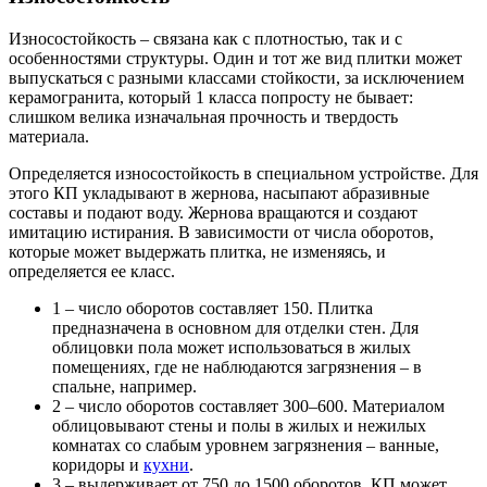
Износостойкость – связана как с плотностью, так и с
особенностями структуры. Один и тот же вид плитки может
выпускаться с разными классами стойкости, за исключением
керамогранита, который 1 класса попросту не бывает:
слишком велика изначальная прочность и твердость
материала.
Определяется износостойкость в специальном устройстве. Для
этого КП укладывают в жернова, насыпают абразивные
составы и подают воду. Жернова вращаются и создают
имитацию истирания. В зависимости от числа оборотов,
которые может выдержать плитка, не изменяясь, и
определяется ее класс.
1 – число оборотов составляет 150. Плитка
предназначена в основном для отделки стен. Для
облицовки пола может использоваться в жилых
помещениях, где не наблюдаются загрязнения – в
спальне, например.
2 – число оборотов составляет 300–600. Материалом
облицовывают стены и полы в жилых и нежилых
комнатах со слабым уровнем загрязнения – ванные,
коридоры и
кухни
.
3 – выдерживает от 750 до 1500 оборотов. КП может