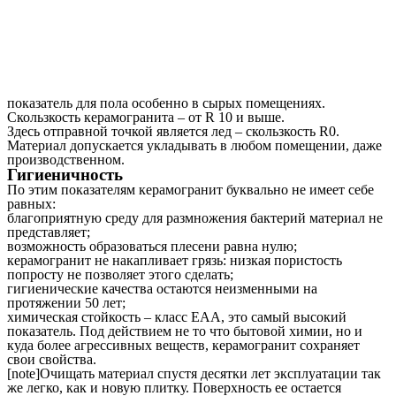
показатель для пола особенно в сырых помещениях.
Скользкость керамогранита – от R 10 и выше.
Здесь отправной точкой является лед – скользкость R0.
Материал допускается укладывать в любом помещении, даже
производственном.
Гигиеничность
По этим показателям керамогранит буквально не имеет себе
равных:
благоприятную среду для размножения бактерий материал не
представляет;
возможность образоваться плесени равна нулю;
керамогранит не накапливает грязь: низкая пористость
попросту не позволяет этого сделать;
гигиенические качества остаются неизменными на
протяжении 50 лет;
химическая стойкость – класс EAA, это самый высокий
показатель. Под действием не то что бытовой химии, но и
куда более агрессивных веществ, керамогранит сохраняет
свои свойства.
[note]Очищать материал спустя десятки лет эксплуатации так
же легко, как и новую плитку. Поверхность ее остается