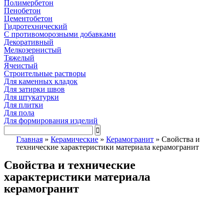
Полимербетон
Пенобетон
Цементобетон
Гидротехнический
C противоморозными добавками
Декоративный
Мелкозернистый
Тяжелый
Ячеистый
Строительные растворы
Для каменных кладок
Для затирки швов
Для штукатурки
Для плитки
Для пола
Для формирования изделий
Главная
»
Керамические
»
Керамогранит
»
Свойства и
технические характеристики материала керамогранит
Свойства и технические
характеристики материала
керамогранит