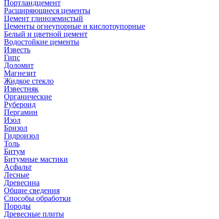
Портландцемент
Расширяющиеся цементы
Цемент глиноземистый
Цементы огнеупорные и кислотоупорные
Белый и цветной цемент
Водостойкие цементы
Известь
Гипс
Доломит
Магнезит
Жидкое стекло
Известняк
Органические
Рубероид
Пергамин
Изол
Бризол
Гидроизол
Толь
Битум
Битумные мастики
Асфальт
Лесные
Древесина
Общие сведения
Способы обработки
Породы
Древесные плиты