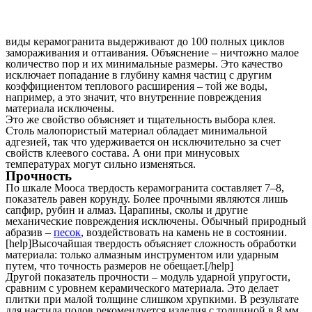
виды керамогранита выдерживают до 100 полных циклов
замораживания и оттаивания. Объяснение – ничтожно малое
количество пор и их минимальные размеры. Это качество
исключает попадание в глубину камня частиц с другим
коэффициентом теплового расширения – той же воды,
например, а это значит, что внутренние повреждения
материала исключены.
Это же свойство объясняет и тщательность выбора клея.
Столь малопористый материал обладает минимальной
адгезией, так что удерживается он исключительно за счет
свойств клеевого состава. А они при минусовых
температурах могут сильно изменяться.
Прочность
По шкале Мооса твердость керамогранита составляет 7–8,
показатель равен корунду. Более прочными являются лишь
сапфир, рубин и алмаз. Царапины, сколы и другие
механические повреждения исключены. Обычный природный
абразив –
песок
, воздействовать на камень не в состоянии.
[help]Высочайшая твердость объясняет сложность обработки
материала: только алмазным инструментом или ударным
путем, что точность размеров не обещает.[/help]
Другой показатель прочности – модуль ударной упругости,
сравним с уровнем керамического материала. Это делает
плитки при малой толщине слишком хрупкими. В результате
для настила полов рекомендуется изделия с толщиной в 8 мм,