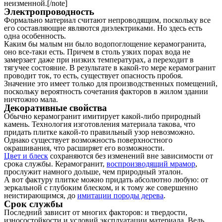
неизменной.[/note]
Электропроводность
Формально материал считают непроводящим, поскольку все
его составляющие являются диэлектриками. Но здесь есть
одна особенность.
Каким бы малым ни было водопоглощение керамогранита,
оно все-таки есть. Причем в столь узких порах вода не
замерзает даже при низких температурах, а переходит в
тягучее состояние. В результате в какой-то мере керамогранит
проводит ток, то есть, существует опасность пробоя.
Значение это имеет только для производственных помещений,
поскольку вероятность сочетания факторов в жилом здании
ничтожно мала.
Декоративные свойства
Обычно керамогранит имитирует какой-либо природный
камень. Технология изготовления материала такова, что
придать плитке какой-то правильный узор невозможно.
Однако существует возможность поверхностного
окрашивания, что расширяет его возможности.
Цвет и блеск
сохраняются без изменений вне зависимости от
срока службы. Керамогранит,
воспроизводящий мрамор
,
прослужит намного дольше, чем природный эталон.
А вот фактуру плитке можно придать абсолютно любую: от
зеркальной с глубоким блеском, и к тому же совершенно
неистирающимся, до
имитации породы дерева
.
Срок службы
Последний зависит от многих факторов: и твердости,
износостойкости и условий эксплуатации материала. Ведь