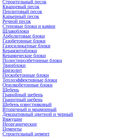
Cтроительный песок
Кварцевый песок
Перлитовый песок
Карьерный песок
Речной песок
Стеновые блоки и камни
Шлакоблоки
Арболитовые блоки
Газобетонные блоки
Газосиликатные блоки
Керамзитоблоки
Керамические блоки
Полистиролбетонные блоки
Твинблоки
Бризолит
Пескобетонные блоки
Теплоэффективные блоки
Опилкобетонные блоки
Щебень
Гравийный щебень
Гранитный щебень
Щебень известняковый
Вторичный и мраморный
Декоративный цветной и черный
Вяжущие
Неорганические
Цементы
Строительный цемент