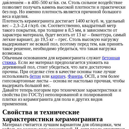
давлением – в 400–500 кг/кв. см. Столь сильное воздействие
позволяет получать камень высокой плотности и практически
без пор. Но именно плотность является причиной большого
веса изделия.
Плотность керамогранита достигает 1400 кг/куб. м, удельный
вес – 2,3–2,4 г/куб. см. Соответственно, квадратный метр
такого покрытия, при толщине в 8,5 мм, в зависимости от
характера материала, будет весить от 13 кг – бикоттура, самый
легкие вариант, до 19,5 кг – грес. Столь высокую нагрузку
выдерживает не всякий пол, поэтому перед тем, как принять
такое решение, необходимо убедиться, что такая нагрузка
возможна.
Обычным основанием для керамогранита служит
бетонная
стяжка
. Если же материал предполагается уложить на
деревянный пол, стоит убедиться, что лаги достаточно
прочны. При отделке стен в качестве основы тоже лучше
использовать
бетон
или
кирпич
.
Фанера
, ОСП, а тем более
гипсокартонные листы – основа не настолько прочная, чтобы
выдержать большой вес.
Давайте теперь погорим про технические характеристики и
свойства (по ГОСТу) неполированной и полированной
плитки из керамогранита для пола и других видов
применения.
Свойства и технические
характеристики керамогранита
Материал считается лучшим вариантом для облицовки, чем