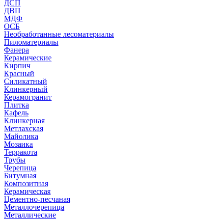
ДСП
ДВП
МДФ
ОСБ
Необработанные лесоматериалы
Пиломатериалы
Фанера
Керамические
Кирпич
Красный
Силикатный
Клинкерный
Керамогранит
Плитка
Кафель
Клинкерная
Метлахская
Майолика
Мозаика
Терракота
Трубы
Черепица
Битумная
Композитная
Керамическая
Цементно-песчаная
Металлочерепица
Металлические