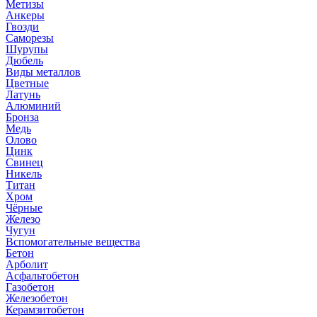
Метизы
Анкеры
Гвозди
Саморезы
Шурупы
Дюбель
Виды металлов
Цветные
Латунь
Алюминий
Бронза
Медь
Олово
Цинк
Свинец
Никель
Титан
Хром
Чёрные
Железо
Чугун
Вспомогательные вещества
Бетон
Арболит
Асфальтобетон
Газобетон
Железобетон
Керамзитобетон