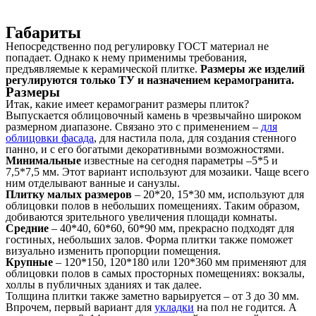
Габариты
Непосредственно под регулировку ГОСТ материал не
попадает. Однако к нему применимы требования,
предъявляемые к керамической плитке.
Размеры же изделий
регулируются только ТУ и назначением керамогранита.
Размеры
Итак, какие имеет керамогранит размеры плиток?
Выпускается облицовочный камень в чрезвычайно широком
размерном диапазоне. Связано это с применением –
для
облицовки фасада
, для настила пола, для создания стенного
панно, и с его богатыми декоративными возможностями.
Минимальные
известные на сегодня параметры –5*5 и
7,5*7,5 мм. Этот вариант используют для мозаики. Чаще всего
ним отделывают ванные и санузлы.
Плитку малых размеров
– 20*20, 15*30 мм, используют для
облицовки полов в небольших помещениях. Таким образом,
добиваются зрительного увеличения площади комнаты.
Средние
– 40*40, 60*60, 60*90 мм, прекрасно подходят для
гостиных, небольших залов. Форма плитки также поможет
визуально изменить пропорции помещения.
Крупные
– 120*150, 120*180 или 120*360 мм применяют для
облицовки полов в самых просторных помещениях: вокзалы,
холлы в публичных зданиях и так далее.
Толщина плитки также заметно варьируется – от 3 до 30 мм.
Впрочем, первый вариант для
укладки
на пол не годится. А