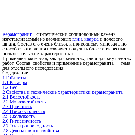
Керамогранит
– синтетический облицовочный камень,
изготавливаемый из каолиновых
глин
,
кварца
и полевого
шпата. Состав его очень близок к природному минералу, но
способ изготовления позволяет получить более интересные
пользовательские характеристики.
Применяют материал, как для внешних, так и для внутренних
работ. Состав, свойства и применение керамогранита — тема
для отдельного исследования.
Содержание
1
Габариты
1.1
Размеры
1.2
Вес
2
Свойства и технические характеристики керамогранита
2.1
Водостойкость
2.2
Морозостойкость
2.3
Прочность
2.4
Износостойкость
2.5
Скользкость
2.6
Гигиеничность
2.7
Электропроводность
2.8
Декоративные свойства