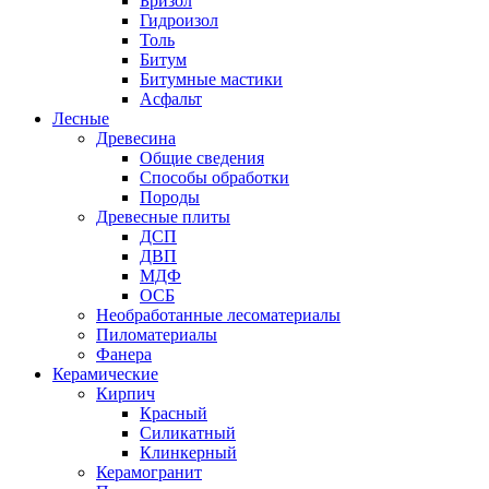
Бризол
Гидроизол
Толь
Битум
Битумные мастики
Асфальт
Лесные
Древесина
Общие сведения
Способы обработки
Породы
Древесные плиты
ДСП
ДВП
МДФ
ОСБ
Необработанные лесоматериалы
Пиломатериалы
Фанера
Керамические
Кирпич
Красный
Силикатный
Клинкерный
Керамогранит