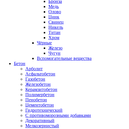
Бронза
Медь
Олово
Цинк
Свинец
Никель
Титан
Хром
Чёрные
Железо
Чугун
Вспомогательные вещества
Бетон
Арболит
Асфальтобетон
Газобетон
Железобетон
Керамзитобетон
Полимербетон
Пенобетон
Цементобетон
Гидротехнический
C противоморозными добавками
Декоративный
Мелкозернистый