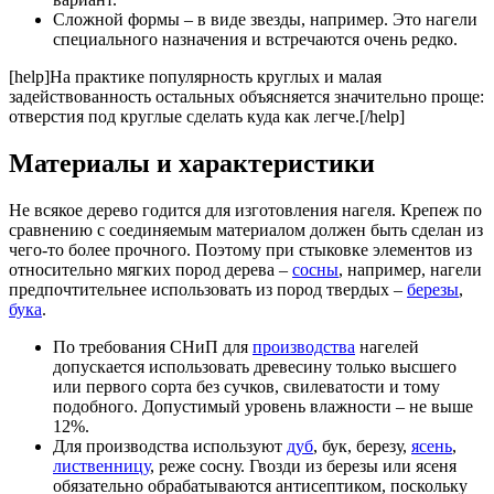
Сложной формы – в виде звезды, например. Это нагели
специального назначения и встречаются очень редко.
[help]На практике популярность круглых и малая
задействованность остальных объясняется значительно проще:
отверстия под круглые сделать куда как легче.[/help]
Материалы и характеристики
Не всякое дерево годится для изготовления нагеля. Крепеж по
сравнению с соединяемым материалом должен быть сделан из
чего-то более прочного. Поэтому при стыковке элементов из
относительно мягких пород дерева –
сосны
, например, нагели
предпочтительнее использовать из пород твердых –
березы
,
бука
.
По требования СНиП для
производства
нагелей
допускается использовать древесину только высшего
или первого сорта без сучков, свилеватости и тому
подобного. Допустимый уровень влажности – не выше
12%.
Для производства используют
дуб
, бук, березу,
ясень
,
лиственницу
, реже сосну. Гвозди из березы или ясеня
обязательно обрабатываются антисептиком, поскольку