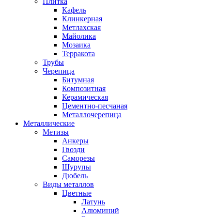
Плитка
Кафель
Клинкерная
Метлахская
Майолика
Мозаика
Терракота
Трубы
Черепица
Битумная
Композитная
Керамическая
Цементно-песчаная
Металлочерепица
Металлические
Метизы
Анкеры
Гвозди
Саморезы
Шурупы
Дюбель
Виды металлов
Цветные
Латунь
Алюминий