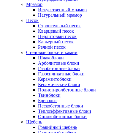
Мрамор
Искусственный мрамор
Натуральный мрамор
Песок
Cтроительный песок
Кварцевый песок
Перлитовый песок
Карьерный песок
Речной песок
Стеновые блоки и камни
Шлакоблоки
Арболитовые блоки
Газобетонные блоки
Газосиликатные блоки
Керамзитоблоки
Керамические блоки
Полистиролбетонные блоки
Твинблоки
Бризолит
Пескобетонные блоки
Теплоэффективные блоки
Опилкобетонные блоки
Щебень
Гравийный щебень
Гранитный щебень