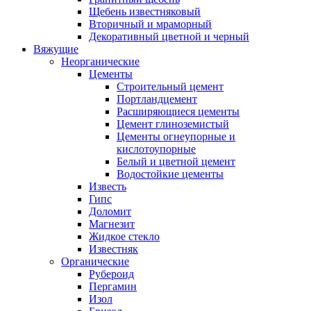
Щебень известняковый
Вторичный и мраморный
Декоративный цветной и черный
Вяжущие
Неорганические
Цементы
Строительный цемент
Портландцемент
Расширяющиеся цементы
Цемент глиноземистый
Цементы огнеупорные и
кислотоупорные
Белый и цветной цемент
Водостойкие цементы
Известь
Гипс
Доломит
Магнезит
Жидкое стекло
Известняк
Органические
Рубероид
Пергамин
Изол