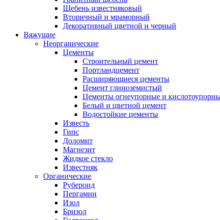
Щебень известняковый
Вторичный и мраморный
Декоративный цветной и черный
Вяжущие
Неорганические
Цементы
Строительный цемент
Портландцемент
Расширяющиеся цементы
Цемент глиноземистый
Цементы огнеупорные и кислотоупорн
Белый и цветной цемент
Водостойкие цементы
Известь
Гипс
Доломит
Магнезит
Жидкое стекло
Известняк
Органические
Рубероид
Пергамин
Изол
Бризол