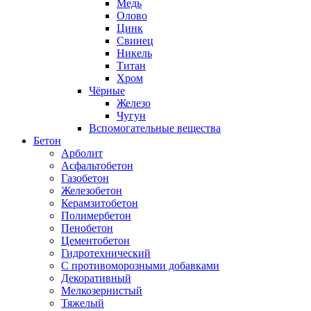
Медь
Олово
Цинк
Свинец
Никель
Титан
Хром
Чёрные
Железо
Чугун
Вспомогательные вещества
Бетон
Арболит
Асфальтобетон
Газобетон
Железобетон
Керамзитобетон
Полимербетон
Пенобетон
Цементобетон
Гидротехнический
C противоморозными добавками
Декоративный
Мелкозернистый
Тяжелый