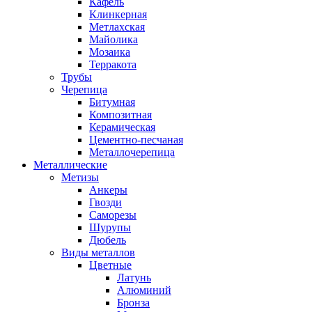
Кафель
Клинкерная
Метлахская
Майолика
Мозаика
Терракота
Трубы
Черепица
Битумная
Композитная
Керамическая
Цементно-песчаная
Металлочерепица
Металлические
Метизы
Анкеры
Гвозди
Саморезы
Шурупы
Дюбель
Виды металлов
Цветные
Латунь
Алюминий
Бронза