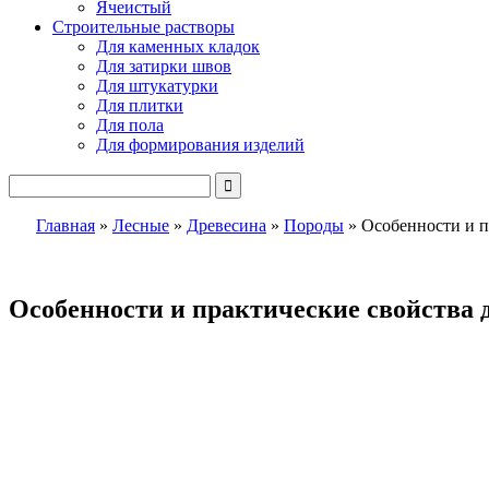
Ячеистый
Строительные растворы
Для каменных кладок
Для затирки швов
Для штукатурки
Для плитки
Для пола
Для формирования изделий
Главная
»
Лесные
»
Древесина
»
Породы
»
Особенности и п
Особенности и практические свойства