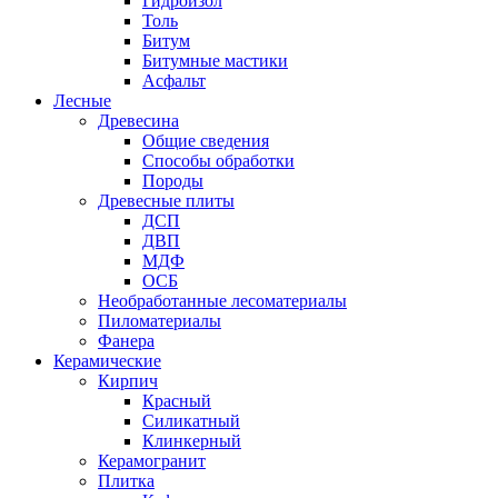
Гидроизол
Толь
Битум
Битумные мастики
Асфальт
Лесные
Древесина
Общие сведения
Способы обработки
Породы
Древесные плиты
ДСП
ДВП
МДФ
ОСБ
Необработанные лесоматериалы
Пиломатериалы
Фанера
Керамические
Кирпич
Красный
Силикатный
Клинкерный
Керамогранит
Плитка