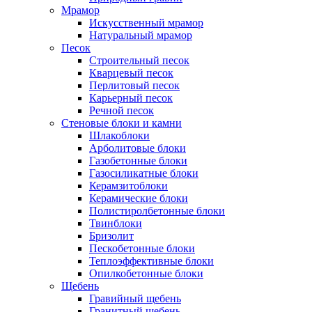
Мрамор
Искусственный мрамор
Натуральный мрамор
Песок
Cтроительный песок
Кварцевый песок
Перлитовый песок
Карьерный песок
Речной песок
Стеновые блоки и камни
Шлакоблоки
Арболитовые блоки
Газобетонные блоки
Газосиликатные блоки
Керамзитоблоки
Керамические блоки
Полистиролбетонные блоки
Твинблоки
Бризолит
Пескобетонные блоки
Теплоэффективные блоки
Опилкобетонные блоки
Щебень
Гравийный щебень
Гранитный щебень