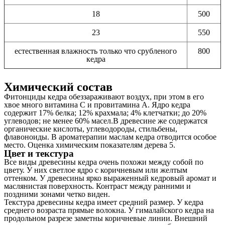
18
500
23
550
естественная влажность только что срубленого
800
кедра
Химический состав
Фитонциды кедра обеззараживают воздух, при этом в его
хвое много витамина C и провитамина A. Ядро кедра
содержит 17% белка; 12% крахмала; 4% клетчатки; до 20%
углеводов; не менее 60% масел.В древесине же содержатся
органические кислоты, углеводороды, стильбены,
флавоноиды. В ароматерапии маслам кедра отводится особое
место. Оценка химическим показателям дерева 5.
Цвет и текстура
Все виды древесины кедра очень похожи между собой по
цвету. У них светлое ядро с коричневым или желтым
оттенком. У древесины ярко выраженный кедровый аромат и
маслянистая поверхность. Контраст между ранними и
поздними зонами четко виден.
Текстура древесины кедра имеет средний размер. У кедра
среднего возраста прямые волокна. У гималайского кедра на
продольном разрезе заметны коричневые линии. Внешний