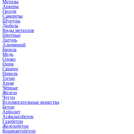
Метизы
Анкеры
Гвозди
Саморезы
Шурупы
Дюбель
Виды металлов
Цветные
Латунь
Алюминий
Бронза
Медь
Олово
Цинк
Свинец
Никель
Титан
Хром
Чёрные
Железо
Чугун
Вспомогательные вещества
Бетон
Арболит
Асфальтобетон
Газобетон
Железобетон
Керамзитобетон