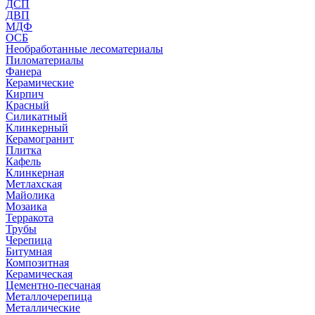
ДСП
ДВП
МДФ
ОСБ
Необработанные лесоматериалы
Пиломатериалы
Фанера
Керамические
Кирпич
Красный
Силикатный
Клинкерный
Керамогранит
Плитка
Кафель
Клинкерная
Метлахская
Майолика
Мозаика
Терракота
Трубы
Черепица
Битумная
Композитная
Керамическая
Цементно-песчаная
Металлочерепица
Металлические