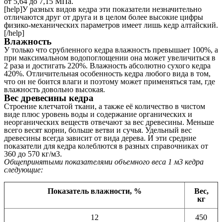
от 5,64 до 7,15 МПа.
[help]У разных видов кедра эти показатели незначительно
отличаются друг от друга и в целом более высокие цифры
физико-механических параметров имеет лишь кедр алтайский.
[/help]
Влажность
У только что срубленного кедра влажность превышает 100%, а
при максимальном водопоглощении она может увеличиться в
2 раза и достигать 220%. Влажность абсолютно сухого кедра
420%. Отличительная особенность кедра любого вида в том,
что он не боится влаги и поэтому может применяться там, где
влажность довольно высокая.
Вес древесины кедра
Строение клетчатой ткани, а также её количество в чистом
виде плюс уровень воды и содержание органических и
неорганических веществ отвечают за вес древесины. Меньше
всего весят корни, больше ветви и сучья. Удельный вес
древесины всегда зависит от вида дерева. И эти средние
показатели для кедра колеблются в разных справочниках от
360 до 570 кг/м3.
Общепринятыми показателями объемного веса 1 м3 кедра
следующие:
Показатель влажности, %
Вес,
кг
12
450