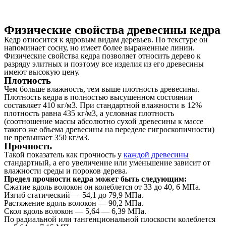
Физические свойства древесины кедра
Кедр относится к ядровым видам деревьев. По текстуре он
напоминает сосну, но имеет более выраженные линии.
Физические свойства кедра позволяет относить дерево к
разряду элитных и поэтому все изделия из его древесины
имеют высокую цену.
Плотность
Чем больше влажность, тем выше плотность древесины.
Плотность кедра в полностью высушенном состоянии
составляет 410 кг/м3. При стандартной влажности в 12%
плотность равна 435 кг/м3, а условная плотность
(соотношение массы абсолютно сухой древесины к массе
такого же объема древесины на переделе гигроскопичности)
не превышает 350 кг/м3.
Прочность
Такой показатель как прочность у
каждой древесины
стандартный, а его увеличение или уменьшение зависит от
влажности среды и пороков дерева.
Предел прочности кедра может быть следующим:
Сжатие вдоль волокон он колеблется от 33 до 40, 6 МПа.
Изгиб статический — 54,1 до 79,9 МПа.
Растяжение вдоль волокон — 90,2 МПа.
Скол вдоль волокон — 5,64 — 6,39 МПа.
По радиальной или тангенциональной плоскости колеблется