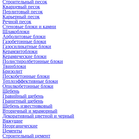
Cтроительный песок
Кварцевый песок
Перлитовый песок
Карьерный песок
Речной песок
Стеновые блоки и камни
Шлакоблоки
Арболитовые блоки
Газобетонные блоки
Газосиликатные блоки
Керамзитоблоки
Керамические блоки
Полистиролбетонные блоки
Твинблоки
Бризолит
Пескобетонные блоки
Теплоэффективные блоки
Опилкобетонные блоки
Щебень
Гравийный щебень
Гранитный щебень
Щебень известняковый
Вторичный и мраморный
Декоративный цветной и черный
Вяжущие
Неорганические
Цементы
Строительный цемент