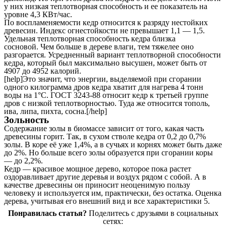
у них низкая теплотворная способность и ее показатель на
уровне 4,3 КВт/час.
По воспламеняемости кедр относится к разряду нестойких
древесин. Индекс огнестойкости не превышает 1,1 — 1,5.
Удельная теплотворная способность кедра близка
сосновой. Чем больше в дереве влаги, тем тяжелее оно
разгорается. Усредненный вариант теплотворной способности
кедра, который был максимально высушен, может быть от
4907 до 4952 калорий.
[help]Это значит, что энергии, выделяемой при сгорании
одного килограмма дров кедра хватит для нагрева 4 тонн
воды на 1°С. ГОСТ 3243-88 относит кедр к третьей группе
дров с низкой теплотворностью. Туда же относится тополь,
ива, липа, пихта, сосна.[/help]
Зольность
Содержание золы в биомассе зависит от того, какая часть
древесины горит. Так, в сухом стволе кедра от 0,2 до 0,7%
золы. В коре её уже 1,4%, а в сучьях и корнях может быть даже
до 2%. Но больше всего золы образуется при сгорании коры
— до 2,2%.
Кедр — красивое мощное дерево, которое пока растет
оздоравливает другие деревья и воздух рядом с собой. А в
качестве древесины он приносит неоценимую пользу
человеку и используется им, практически, без остатка. Оценка
дерева, учитывая его внешний вид и все характеристики 5.
Понравилась статья?
Поделитесь с друзьями в социальных
сетях: