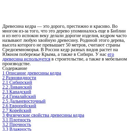
Древесина кедра — это дорого, престижно и красиво. Во
многом из-за того, что это дерево упоминалось еще в Библии
и из него испокон веку делали дорогие изделия, кедром часто
называют любую хвойную древесину. Родиной этого дерева,
высота которого не превышает 50 метров, считают страны
Средиземноморья. В России кедр разных видов растет на
Южном побережье Крыма, а также в Сибири. У нас
его
древесина используется
в строительстве, а также в мебельном
производстве.
Содержание
1
Описание древесины кедра
2
Разновидности
2.1
Сибирский
2.2
Ливанский
2.3
Канадский
2.4
Гималайский
2.5
Дальневосточный
2.6
Европейский
2.7
Корейский
3
Физические свойства древесины кедра
3.1
Плотность
3.2
Прочность
3.3
Влажность