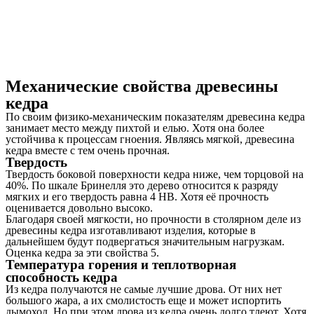
Механические свойства древесины
кедра
По своим физико-механическим показателям древесина кедра
занимает место между пихтой и елью. Хотя она более
устойчива к процессам гноения. Являясь мягкой, древесина
кедра вместе с тем очень прочная.
Твердость
Твердость боковой поверхности кедра ниже, чем торцовой на
40%. По шкале Бринелля это дерево относится к разряду
мягких и его твердость равна 4 НВ. Хотя её прочность
оценивается довольно высоко.
Благодаря своей мягкости, но прочности в столярном деле из
древесины кедра изготавливают изделия, которые в
дальнейшем будут подвергаться значительным нагрузкам.
Оценка кедра за эти свойства 5.
Температура горения и теплотворная
способность кедра
Из кедра получаются не самые лучшие дрова. От них нет
большого жара, а их смолистость еще и может испортить
дымоход. Но при этом дрова из кедра очень долго тлеют. Хотя