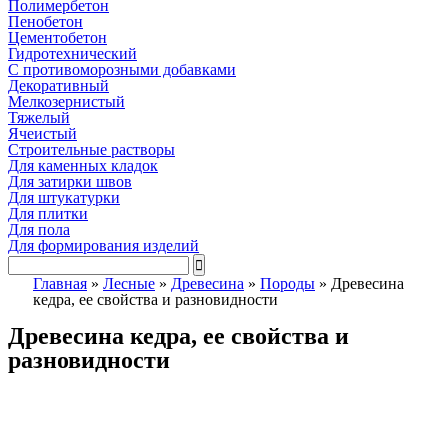
Полимербетон
Пенобетон
Цементобетон
Гидротехнический
C противоморозными добавками
Декоративный
Мелкозернистый
Тяжелый
Ячеистый
Строительные растворы
Для каменных кладок
Для затирки швов
Для штукатурки
Для плитки
Для пола
Для формирования изделий
Главная
»
Лесные
»
Древесина
»
Породы
»
Древесина
кедра, ее свойства и разновидности
Древесина кедра, ее свойства и
разновидности