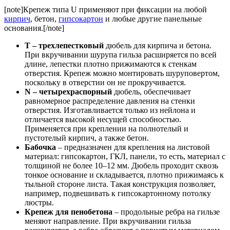
[note]Крепеж типа U применяют при фиксации на любой
кирпич
, бетон,
гипсокартон
и любые другие панельные
основания.[/note]
T – трехлепестковый
дюбель для кирпича и бетона.
При вкручивании шурупа гильза расширяется по всей
длине, лепестки плотно прижимаются к стенкам
отверстия. Крепеж можно монтировать шуруповертом,
поскольку в отверстии он не прокручивается.
N – четырехраспорный
дюбель, обеспечивает
равномерное распределение давления на стенки
отверстия. Изготавливается только из нейлона и
отличается высокой несущей способностью.
Применяется при креплении на полнотелый и
пустотелый кирпич, а также бетон.
Бабочка
– предназначен для крепления на листовой
материал: гипсокартон, ГКЛ, панели, то есть, материал с
толщиной не более 10–12 мм. Дюбель проходит сквозь
тонкое основание и складывается, плотно прижимаясь к
тыльной стороне листа. Такая конструкция позволяет,
например, подвешивать к гипсокартонному потолку
люстры.
Крепеж для пенобетона
– продольные ребра на гильзе
меняют направление. При вкручивании гильза