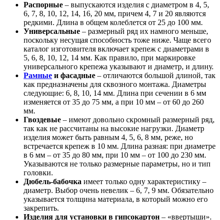
Распорные
– выпускаются изделия с диаметром в 4, 5,
6, 7, 8, 10, 12, 14, 16, 20 мм, причем 4, 7 и 20 являются
редкими. Длина в общем колеблется от 25 до 100 мм.
Универсальные
– размерный ряд их намного меньше,
поскольку несущая способность тоже ниже. Чаще всего
каталог изготовителя включает крепеж с диаметрами в
5, 6, 8, 10, 12, 14 мм. Как правило, при маркировке
универсального крепежа указывают и диаметр, и длину.
Рамные
и фасадные
– отличаются большой длиной, так
как предназначены для сквозного монтажа. Диаметры
следующие: 6, 8, 10, 14 мм. Длина при сечении в 6 мм
изменяется от 35 до 75 мм, а при 10 мм – от 60 до 260
мм.
Гвоздевые
– имеют довольно скромный размерный ряд,
так как не рассчитаны на высокие нагрузки. Диаметр
изделия может быть равным 4, 5, 6, 8 мм, реже, но
встречается крепеж в 10 мм. Длина разная: при диаметре
в 6 мм – от 35 до 80 мм, при 10 мм – от 100 до 230 мм.
Указываются не только размерные параметры, но и тип
головки.
Дюбель-бабочка
имеет только одну характеристику –
диаметр. Выбор очень невелик – 6, 7, 9 мм. Обязательно
указывается толщина материала, в который можно его
закрепить.
Изделия для установки в гипсокартон
– «ввертыши».