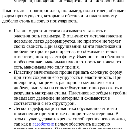
материал, наподобие гипсокартона или листовой стали.
Пластик же – полипропилен, полиамид, полиэтилен, обладает
рядом преимуществ, которые и обеспечили пластиковому
дюбелю столь высокую популярность.
Главным достоинством оказывается вязкость и
эластичность полимера. В отличие от металла пластик
довольно легко деформируется, но при этом не теряет
своих свойств. При закручивании винта пластиковый
дюбель не просто расширяется, но обжимает стенки
отверстия, повторяя его форму. Именно эта особенность
и обеспечивает максимальную плотность контакта, то
есть, максимальную силу трения.
Пластику значительно проще придать сложную форму,
при этом сохранив его упругость и эластичность. При
внедрении, например, распорного металлического
дюбеля, выступы на гильзе будут частично рассекать и
разрушать материал стены. Пластиковые зубцы и гребни
оказывают давление на материал и сжимаются в
соответствии с его структурой.
Легкость деформации пластика обуславливает и его
применение при монтаже на пористые материалы. В
этом случае удержать крепеж силой трения невозможно,
так как в
газобетоне
нельзя обеспечить высокую