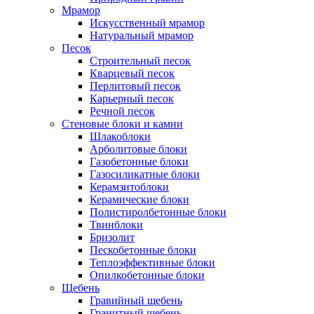
Мрамор
Искусственный мрамор
Натуральный мрамор
Песок
Cтроительный песок
Кварцевый песок
Перлитовый песок
Карьерный песок
Речной песок
Стеновые блоки и камни
Шлакоблоки
Арболитовые блоки
Газобетонные блоки
Газосиликатные блоки
Керамзитоблоки
Керамические блоки
Полистиролбетонные блоки
Твинблоки
Бризолит
Пескобетонные блоки
Теплоэффективные блоки
Опилкобетонные блоки
Щебень
Гравийный щебень
Гранитный щебень