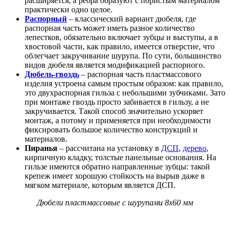
расширяется, а ребра образуют с пористым материалом
практически одно целое.
Распорный
– классический вариант дюбеля, где
распорная часть может иметь разное количество
лепестков, обязательно включает зубцы и выступы, а в
хвостовой части, как правило, имеется отверстие, что
облегчает закручивание шурупа. По сути, большинство
видов дюбеля является модификацией распорного.
Дюбель-гвоздь
– распорная часть пластмассового
изделия устроена самым простым образом: как правило,
это двухраспорная гильза с небольшими зубчиками. Зато
при монтаже гвоздь просто забивается в гильзу, а не
закручивается. Такой способ значительно ускоряет
монтаж, а потому и применяется при необходимости
фиксировать большое количество конструкций и
материалов.
Пиранья
– рассчитана на установку в
ДСП
,
дерево
,
кирпичную кладку, толстые панельные основания. На
гильзе имеются обратно направленные зубцы: такой
крепеж имеет хорошую стойкость на вырыв даже в
мягком материале, которым является ДСП.
Дюбели пластмассовые с шурупами 8х60 мм