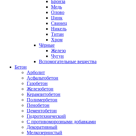
Бронза
Медь
Олово
Цинк
Свинец
Никель
Титан
Хром
Чёрные
Железо
Чугун
Вспомогательные вещества
Бетон
Арболит
Асфальтобетон
Газобетон
Железобетон
Керамзитобетон
Полимербетон
Пенобетон
Цементобетон
Гидротехнический
C противоморозными добавками
Декоративный
Мелкозернистый