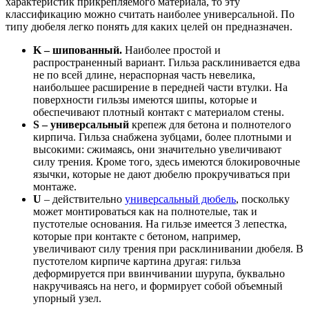
характеристик прикрепляемого материала, то эту
классификацию можно считать наиболее универсальной. По
типу дюбеля легко понять для каких целей он предназначен.
K – шипованный.
Наиболее простой и
распространенный вариант. Гильза расклинивается едва
не по всей длине, нераспорная часть невелика,
наибольшее расширение в передней части втулки. На
поверхности гильзы имеются шипы, которые и
обеспечивают плотный контакт с материалом стены.
S – универсальный
крепеж для бетона и полнотелого
кирпича. Гильза снабжена зубцами, более плотными и
высокими: сжимаясь, они значительно увеличивают
силу трения. Кроме того, здесь имеются блокировочные
язычки, которые не дают дюбелю прокручиваться при
монтаже.
U
– действительно
универсальный дюбель
, поскольку
может монтироваться как на полнотелые, так и
пустотелые основания. На гильзе имеется 3 лепестка,
которые при контакте с бетоном, например,
увеличивают силу трения при расклинивании дюбеля. В
пустотелом кирпиче картина другая: гильза
деформируется при ввинчивании шурупа, буквально
накручиваясь на него, и формирует собой объемный
упорный узел.