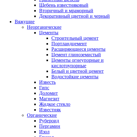
Щебень известняковый
Вторичный и мраморный
Декоративный цветной и черный
Вяжущие
Неорганические
Цементы
Строительный цемент
Портландцемент
Расширяющиеся цементы
Цемент глиноземистый
Цементы огнеупорные и
кислотоупорные
Белый и цветной цемент
Водостойкие цементы
Известь
Гипс
Доломит
Магнезит
Жидкое стекло
Известняк
Органические
Рубероид
Пергамин
Изол