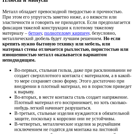
Металл обладает превосходной твердостью и прочностью.
При этом его упругость заметно ниже, а о вязкости или
эластичности и говорить не приходится. Если предполагается
фиксация тяжелой конструкции к плотному тяжелому
материалу –
бетону
,
полнотелому кирпичу
, безусловно,
металлический дюбель будет лучшим решением.
Но если
крепить нужно бытовую технику или мебель, или
материал стены отличается рыхлостью, пористостью или
изношенностью металл оказывается вариантом
неподходящим.
Во-первых, стальная гильза, даже при расклинивании не
создает сверхплотного контакта с материалом, а в какой-
то мере сохраняет свою форму. Этого достаточно при
внедрении в плотный материал, но в пористом приведет
к вырыву.
Во-вторых, в месте контакта сталь создает напряжение.
Плотный материал его воспринимает, но хоть сколько-
нибудь легкий начинает разрушаться.
В-третьих, стальные изделия нуждаются в обязательной
защите, поскольку к коррозии они не устойчивы.
В-четвертых, металлические изделия за редчайшим
исключением не годятся для монтажа на листовой