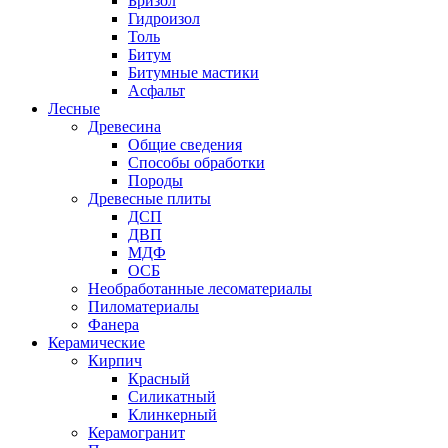
Бризол
Гидроизол
Толь
Битум
Битумные мастики
Асфальт
Лесные
Древесина
Общие сведения
Способы обработки
Породы
Древесные плиты
ДСП
ДВП
МДФ
ОСБ
Необработанные лесоматериалы
Пиломатериалы
Фанера
Керамические
Кирпич
Красный
Силикатный
Клинкерный
Керамогранит