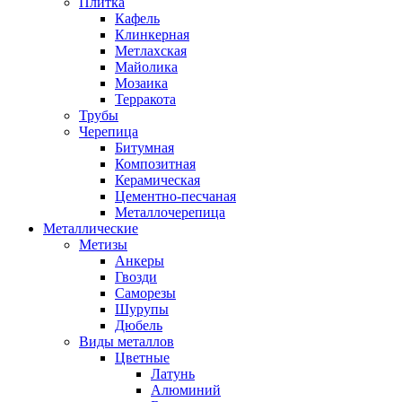
Плитка
Кафель
Клинкерная
Метлахская
Майолика
Мозаика
Терракота
Трубы
Черепица
Битумная
Композитная
Керамическая
Цементно-песчаная
Металлочерепица
Металлические
Метизы
Анкеры
Гвозди
Саморезы
Шурупы
Дюбель
Виды металлов
Цветные
Латунь
Алюминий