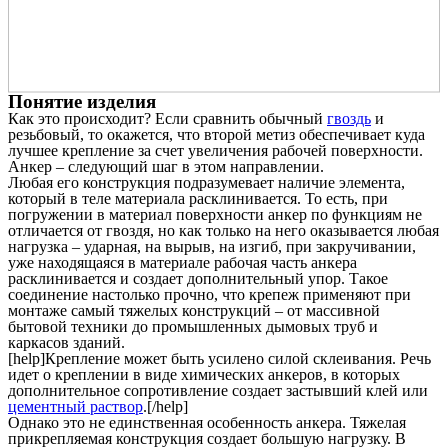
Понятие изделия
Как это происходит? Если сравнить обычный
гвоздь
и
резьбовый, то окажется, что второй метиз обеспечивает куда
лучшее крепление за счет увеличения рабочей поверхности.
Анкер – следующий шаг в этом направлении.
Любая его конструкция подразумевает наличие элемента,
который в теле материала расклинивается. То есть, при
погружении в материал поверхности анкер по функциям не
отличается от гвоздя, но как только на него оказывается любая
нагрузка – ударная, на вырыв, на изгиб, при закручивании,
уже находящаяся в материале рабочая часть анкера
расклинивается и создает дополнительный упор. Такое
соединение настолько прочно, что крепеж применяют при
монтаже самый тяжелых конструкций – от массивной
бытовой техники до промышленных дымовых труб и
каркасов зданий.
[help]Крепление может быть усилено силой склеивания. Речь
идет о креплении в виде химических анкеров, в которых
дополнительное сопротивление создает застывший клей или
цементный раствор
.[/help]
Однако это не единственная особенность анкера. Тяжелая
прикрепляемая конструкция создает большую нагрузку. В