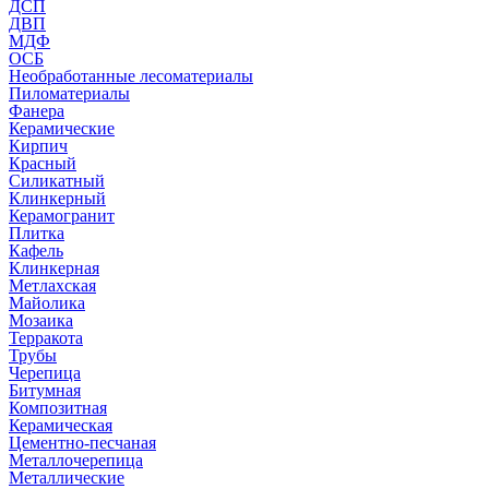
ДСП
ДВП
МДФ
ОСБ
Необработанные лесоматериалы
Пиломатериалы
Фанера
Керамические
Кирпич
Красный
Силикатный
Клинкерный
Керамогранит
Плитка
Кафель
Клинкерная
Метлахская
Майолика
Мозаика
Терракота
Трубы
Черепица
Битумная
Композитная
Керамическая
Цементно-песчаная
Металлочерепица
Металлические