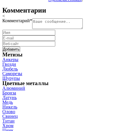
Комментарии
<
Комментарий
*
Метизы
Анкеры
Гвозди
Дюбель
Саморезы
Шурупы
Цветные металлы
Алюминий
Бронза
Латунь
Медь
Никель
Олово
Свинец
Титан
Хром
Цинк