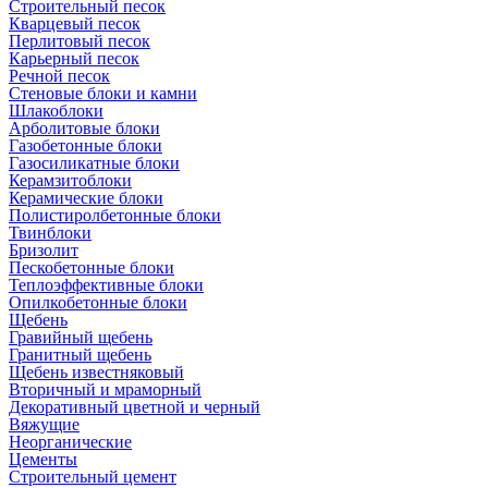
Cтроительный песок
Кварцевый песок
Перлитовый песок
Карьерный песок
Речной песок
Стеновые блоки и камни
Шлакоблоки
Арболитовые блоки
Газобетонные блоки
Газосиликатные блоки
Керамзитоблоки
Керамические блоки
Полистиролбетонные блоки
Твинблоки
Бризолит
Пескобетонные блоки
Теплоэффективные блоки
Опилкобетонные блоки
Щебень
Гравийный щебень
Гранитный щебень
Щебень известняковый
Вторичный и мраморный
Декоративный цветной и черный
Вяжущие
Неорганические
Цементы
Строительный цемент