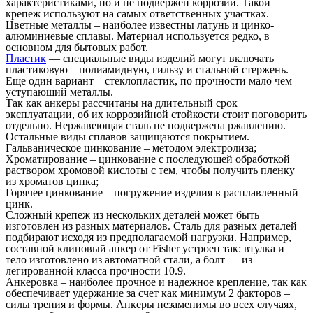
характеристиками, но и не подвержен коррозии. Такой
крепеж используют на самых ответственных участках.
Цветные металлы – наиболее известны латунь и цинко-
алюминиевые сплавы. Материал используется редко, в
основном для бытовых работ.
Пластик
— специальные виды изделий могут включать
пластиковую – полиамидную, гильзу и стальной стержень.
Еще один вариант – стеклопластик, по прочности мало чем
уступающий металлы.
Так как анкеры рассчитаны на длительный срок
эксплуатации, об их коррозийной стойкости стоит поговорить
отдельно. Нержавеющая сталь не подвержена ржавлению.
Остальные виды сплавов защищаются покрытием.
Гальваническое цинкование – методом электролиза;
Хроматирование – цинкование с последующей обработкой
раствором хромовой кислоты с тем, чтобы получить пленку
из хроматов цинка;
Горячее цинкование – погружение изделия в расплавленный
цинк.
Сложный крепеж из нескольких деталей может быть
изготовлен из разных материалов. Сталь для разных деталей
подбирают исходя из предполагаемой нагрузки. Например,
составной клиновый анкер от Fisher устроен так: втулка и
тело изготовлено из автоматной стали, а болт — из
легированной класса прочности 10.9.
Анкеровка – наиболее прочное и надежное крепление, так как
обеспечивает удержание за счет как минимум 2 факторов –
силы трения и формы. Анкеры незаменимы во всех случаях,