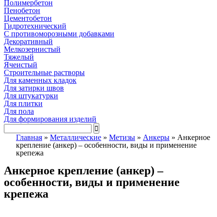
Полимербетон
Пенобетон
Цементобетон
Гидротехнический
C противоморозными добавками
Декоративный
Мелкозернистый
Тяжелый
Ячеистый
Строительные растворы
Для каменных кладок
Для затирки швов
Для штукатурки
Для плитки
Для пола
Для формирования изделий
Главная
»
Металлические
»
Метизы
»
Анкеры
»
Анкерное
крепление (анкер) – особенности, виды и применение
крепежа
Анкерное крепление (анкер) –
особенности, виды и применение
крепежа