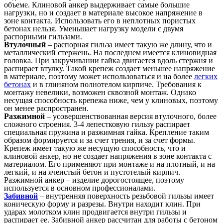
объеме. Клиновой анкер выдерживает самые большие
нагрузки, но и создает в материале высокое напряжение в
зоне контакта. Использовать его в неплотных пористых
бетонах нельзя. Уменьшает нагрузку модели с двумя
распорными гильзами.
Втулочный
– распорная гильза имеет такую же длину, что и
металлический стержень. На последнем имеется клиновидная
головка. При закручивании гайка двигается вдоль стержня и
распирает втулку. Такой крепеж создает меньшее напряжение
в материале, поэтому может использоваться и на более
легких
бетонах
и в глиняном полнотелом кирпиче. Требования к
монтажу невелики, возможен сквозной монтаж. Однако
несущая способность крепежа ниже, чем у клиновых, поэтому
он менее распространен.
Разжимной
– усовершенствованная версия втулочного, более
сложного строения. 3-4 лепестковую гильзу распирает
специальная пружина и разжимная гайка. Крепление таким
образом формируется и за счет трения, и за счет формы.
Крепеж имеет такую же несущую способность, что и
клиновой анкер, но не создает напряжения в зоне контакта с
материалом. Его применяют при монтаже и на плотный, и на
легкий, и на ячеистый бетон и пустотелый кирпич.
Разжимной анкер – изделие дорогостоящее, поэтому
используется в основном профессионалами.
Забивной
– внутренняя поверхность резьбовой гильзы имеет
коническую форму и разрезы. Внутри находит клин. При
ударах молотком клин продвигается внутри гильзы и
распирает ее. Забивной анкер рассчитан для работы с бетоном