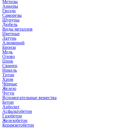
Метизы
Анкеры
Гвозди
Саморезы
Шурупы
Дюбель
Виды металлов
Цветные
Латунь
Алюминий
Бронза
Медь
Олово
Цинк
Свинец
Никель
Титан
Хром
Чёрные
Железо
Чугун
Вспомогательные вещества
Бетон
Арболит
Асфальтобетон
Газобетон
Железобетон
Керамзитобетон