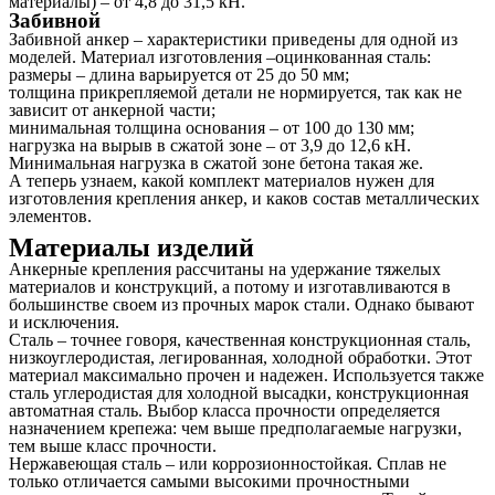
материалы) – от 4,8 до 31,5 кН.
Забивной
Забивной анкер – характеристики приведены для одной из
моделей. Материал изготовления –оцинкованная сталь:
размеры – длина варьируется от 25 до 50 мм;
толщина прикрепляемой детали не нормируется, так как не
зависит от анкерной части;
минимальная толщина основания – от 100 до 130 мм;
нагрузка на вырыв в сжатой зоне – от 3,9 до 12,6 кН.
Минимальная нагрузка в сжатой зоне бетона такая же.
А теперь узнаем, какой комплект материалов нужен для
изготовления крепления анкер, и каков состав металлических
элементов.
Материалы изделий
Анкерные крепления рассчитаны на удержание тяжелых
материалов и конструкций, а потому и изготавливаются в
большинстве своем из прочных марок стали. Однако бывают
и исключения.
Сталь – точнее говоря, качественная конструкционная сталь,
низкоуглеродистая, легированная, холодной обработки. Этот
материал максимально прочен и надежен. Используется также
сталь углеродистая для холодной высадки, конструкционная
автоматная сталь. Выбор класса прочности определяется
назначением крепежа: чем выше предполагаемые нагрузки,
тем выше класс прочности.
Нержавеющая сталь – или коррозионностойкая. Сплав не
только отличается самыми высокими прочностными