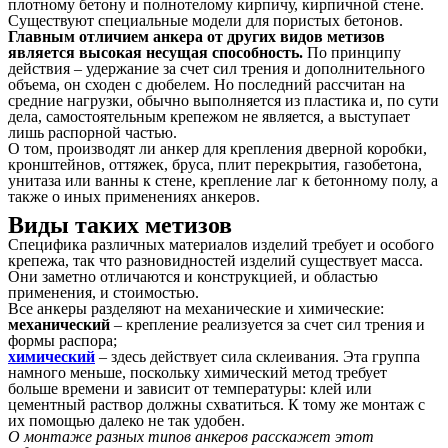
плотному бетону и полнотелому кирпичу, кирпичной стене.
Существуют специальные модели для пористых бетонов.
Главным отличием анкера от других видов метизов
является высокая несущая способность.
По принципу
действия – удержание за счет сил трения и дополнительного
объема, он сходен с дюбелем. Но последний рассчитан на
средние нагрузки, обычно выполняется из пластика и, по сути
дела, самостоятельным крепежом не является, а выступает
лишь распорной частью.
О том, производят ли анкер для крепления дверной коробки,
кронштейнов, оттяжек, бруса, плит перекрытия, газобетона,
унитаза или ванны к стене, крепление лаг к бетонному полу, а
также о иных применениях анкеров.
Виды таких метизов
Специфика различных материалов изделий требует и особого
крепежа, так что разновидностей изделий существует масса.
Они заметно отличаются и конструкцией, и областью
применения, и стоимостью.
Все анкеры разделяют на механические и химические:
механический
– крепление реализуется за счет сил трения и
формы распора;
химический
– здесь действует сила склеивания. Эта группа
намного меньше, поскольку химический метод требует
больше времени и зависит от температуры: клей или
цементный раствор должны схватиться. К тому же монтаж с
их помощью далеко не так удобен.
О монтаже разных типов анкеров расскажет этот