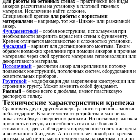
Для работы на бетонных стенах
– практически все виды
анкеров рассчитаны на установку в плотный тяжелых
материал. Исключение найти сложнее.
Специальный крепеж
для работы с пористыми
материалами
– например, тот же «Цикон» или разжимной
анкер.
Фундаментный
– особая конструкция, используемая при
необходимости закрепить каркас или стены к фундаменту.
Крепеж отличается массивностью и сложностью установки.
Фасадный
– вариант для дистанционного монтажа. Таким
образом возможно крепление при помощи анкеров в прочные
материалы через слой хрупкого материала теплоизоляции или
декоративного материала.
Потолочный
– рассчитан анкер для крепления к потолку
подвесных конструкций, потолочных систем, оборудования и
осветительных приборов.
Грунтовой
– модификация для закрепления конструкции или
строения к грунту. Может заменить собой фундамент.
Рамный
– ближе всего к дюбелям, имеют пластиковую
распорную гильзу.
Технические характеристики крепежа
Сравнивать друг с другом анкеры разного строения – занятие
неблагодарное. В зависимости от устройства и материала
показатели будут совершенно разными. Но поскольку высокая
прочность и несущая способность связаны с большей
стоимостью, здесь наблюдается определенное сочетание цены
и возможностей изделия. А это позволяет подобрать крепеж
оптимальный не только по техническим параметрам, но и по