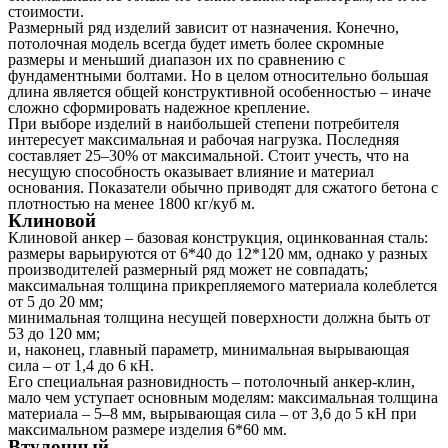
стоимости.
Размерный ряд изделий зависит от назначения. Конечно,
потолочная модель всегда будет иметь более скромные
размеры и меньший диапазон их по сравнению с
фундаментными болтами. Но в целом относительно большая
длина является общей конструктивной особенностью – иначе
сложно сформировать надежное крепление.
При выборе изделий в наибольшей степени потребителя
интересует максимальная и рабочая нагрузка. Последняя
составляет 25–30% от максимальной. Стоит учесть, что на
несущую способность оказывает влияние и материал
основания. Показатели обычно приводят для сжатого бетона с
плотностью на менее 1800 кг/куб м.
Клиновой
Клиновой анкер – базовая конструкция, оцинкованная сталь:
размеры варьируются от 6*40 до 12*120 мм, однако у разных
производителей размерный ряд может не совпадать;
максимальная толщина прикрепляемого материала колеблется
от 5 до 20 мм;
минимальная толщина несущей поверхности должна быть от
53 до 120 мм;
и, наконец, главный параметр, минимальная вырывающая
сила – от 1,4 до 6 кН.
Его специальная разновидность – потолочный анкер-клин,
мало чем уступает основным моделям: максимальная толщина
материала – 5–8 мм, вырывающая сила – от 3,6 до 5 кН при
максимальном размере изделия 6*60 мм.
Втулочный