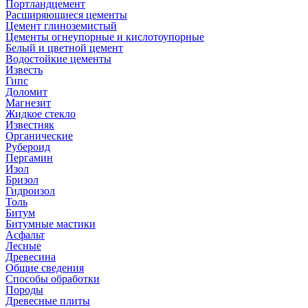
Портландцемент
Расширяющиеся цементы
Цемент глиноземистый
Цементы огнеупорные и кислотоупорные
Белый и цветной цемент
Водостойкие цементы
Известь
Гипс
Доломит
Магнезит
Жидкое стекло
Известняк
Органические
Рубероид
Пергамин
Изол
Бризол
Гидроизол
Толь
Битум
Битумные мастики
Асфальт
Лесные
Древесина
Общие сведения
Способы обработки
Породы
Древесные плиты