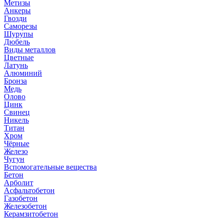
Метизы
Анкеры
Гвозди
Саморезы
Шурупы
Дюбель
Виды металлов
Цветные
Латунь
Алюминий
Бронза
Медь
Олово
Цинк
Свинец
Никель
Титан
Хром
Чёрные
Железо
Чугун
Вспомогательные вещества
Бетон
Арболит
Асфальтобетон
Газобетон
Железобетон
Керамзитобетон