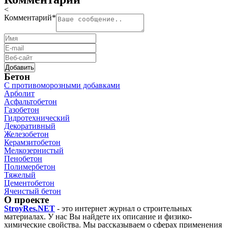
<
Комментарий
*
Бетон
C противоморозными добавками
Арболит
Асфальтобетон
Газобетон
Гидротехнический
Декоративный
Железобетон
Керамзитобетон
Мелкозернистый
Пенобетон
Полимербетон
Тяжелый
Цементобетон
Ячеистый бетон
О проекте
StroyRes.NET
- это интернет журнал о строительных
материалах. У нас Вы найдете их описание и физико-
химические свойства. Мы рассказываем о сферах применения