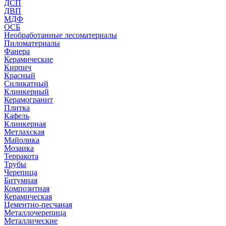
ДСП
ДВП
МДФ
ОСБ
Необработанные лесоматериалы
Пиломатериалы
Фанера
Керамические
Кирпич
Красный
Силикатный
Клинкерный
Керамогранит
Плитка
Кафель
Клинкерная
Метлахская
Майолика
Мозаика
Терракота
Трубы
Черепица
Битумная
Композитная
Керамическая
Цементно-песчаная
Металлочерепица
Металлические