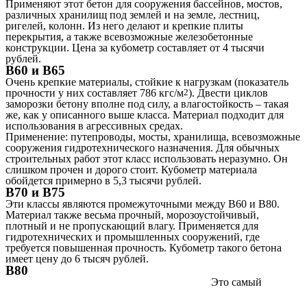
Применяют этот бетон для сооружения бассейнов, мостов,
различных хранилищ под землей и на земле, лестниц,
ригелей, колонн. Из него делают и крепкие плиты
перекрытия, а также всевозможные железобетонные
конструкции. Цена за кубометр составляет от 4 тысячи
рублей.
В60 и В65
Очень крепкие материалы, стойкие к нагрузкам (показатель
прочности у них составляет 786 кгс/м
2
). Двести циклов
заморозки бетону вполне под силу, а влагостойкость – такая
же, как у описанного выше класса. Материал подходит для
использования в агрессивных средах.
Применение: путепроводы, мосты, хранилища, всевозможные
сооружения гидротехнического назначения. Для обычных
строительных работ этот класс использовать неразумно. Он
слишком прочен и дорого стоит. Кубометр материала
обойдется примерно в 5,3 тысячи рублей.
В70 и В75
Эти классы являются промежуточными между В60 и В80.
Материал также весьма прочный, морозоустойчивый,
плотный и не пропускающий влагу. Применяется для
гидротехнических и промышленных сооружений, где
требуется повышенная прочность. Кубометр такого бетона
имеет цену до 6 тысяч рублей.
В80
Это самый