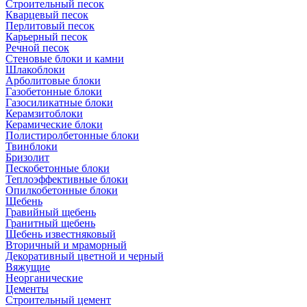
Cтроительный песок
Кварцевый песок
Перлитовый песок
Карьерный песок
Речной песок
Стеновые блоки и камни
Шлакоблоки
Арболитовые блоки
Газобетонные блоки
Газосиликатные блоки
Керамзитоблоки
Керамические блоки
Полистиролбетонные блоки
Твинблоки
Бризолит
Пескобетонные блоки
Теплоэффективные блоки
Опилкобетонные блоки
Щебень
Гравийный щебень
Гранитный щебень
Щебень известняковый
Вторичный и мраморный
Декоративный цветной и черный
Вяжущие
Неорганические
Цементы
Строительный цемент