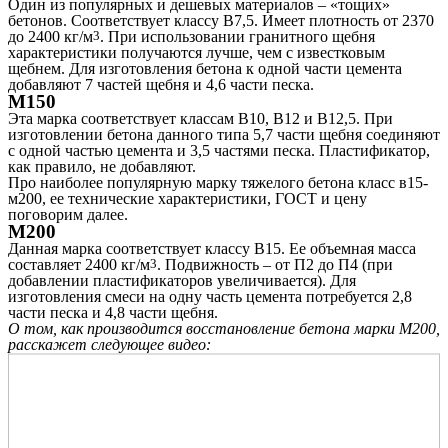
Один из популярных и дешевых материалов – «тощих»
бетонов. Соответствует классу В7,5. Имеет плотность от 2370
до 2400 кг/м
3
. При использовании гранитного щебня
характеристики получаются лучше, чем с известковым
щебнем. Для изготовления бетона к одной части цемента
добавляют 7 частей щебня и 4,6 части песка.
М150
Эта марка соответствует классам В10, В12 и В12,5. При
изготовлении бетона данного типа 5,7 части щебня соединяют
с одной частью цемента и 3,5 частями песка. Пластификатор,
как правило, не добавляют.
Про наиболее популярную марку тяжелого бетона класс в15-
м200, ее технические характеристики, ГОСТ и цену
поговорим далее.
М200
Данная марка соответствует классу В15. Ее объемная масса
составляет 2400 кг/м
3
. Подвижность – от П2 до П4 (при
добавлении пластификаторов увеличивается). Для
изготовления смеси на одну часть цемента потребуется 2,8
части песка и 4,8 части щебня.
О том, как производится восстановление бетона марки М200,
расскажет следующее видео: