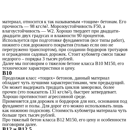
материал, относится к так называемым «тощим» бетонам. Его
прочность — 98 кгс/м
2
. Морозоустойчивость F50, а
влагоустойчивость — W2. Хорошо твердеет при двадцати-
двадцати двух градусах и влажности 90 процентов.
Используется при подготовке фундаментов (все типы работ),
нижнего слоя дорожного покрытия (только если оно не
перегружено транспортом), при создании бордюров тротуаров
и ограждении садовых дорожек. Стоит кубометр смеси также
недорого – порядка 3 тысяч рублей.
Далее мы поговорим о тяжелом бетоне класса В10 М150, его
технические характеристики и цену.
В10
Продолжая класс «тощих» бетонов, данный материал
обладает чуть лучшими характеристиками, чем предыдущий.
Он может выдержать тридцать циклов заморозки, более
прочен (это показатель 131 кгс/м
2
), быстрее затвердевает.
Хорошо противостоит агрессивной среде.
Применяется для дорожек и бордюров для них, основания под
фундамент и полы. Для дорог его можно использовать лишь
как нижнюю подоснову. Стоимость кубометра материала чуть
больше трех тысяч рублей.
Про тяжелый бетон класса В12 М150, его цену и особенности
поговорим далее.
В12 и В12,5