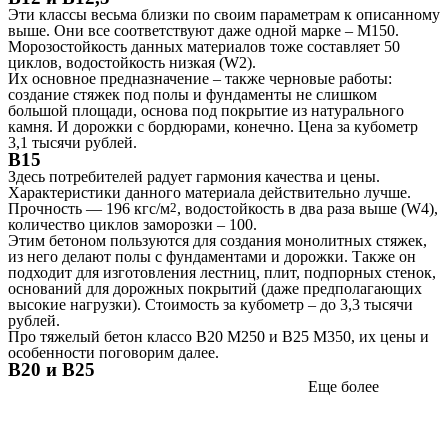
Эти классы весьма близки по своим параметрам к описанному
выше. Они все соответствуют даже одной марке – М150.
Морозостойкость данных материалов тоже составляет 50
циклов, водостойкость низкая (W2).
Их основное предназначение – также черновые работы:
создание стяжек под полы и фундаменты не слишком
большой площади, основа под покрытие из натурального
камня. И дорожки с бордюрами, конечно. Цена за кубометр
3,1 тысячи рублей.
В15
Здесь потребителей радует гармония качества и цены.
Характеристики данного материала действительно лучше.
Прочность — 196 кгс/м
2
, водостойкость в два раза выше (W4),
количество циклов заморозки – 100.
Этим бетоном пользуются для создания монолитных стяжек,
из него делают полы с фундаментами и дорожки. Также он
подходит для изготовления лестниц, плит, подпорных стенок,
оснований для дорожных покрытий (даже предполагающих
высокие нагрузки). Стоимость за кубометр – до 3,3 тысячи
рублей.
Про тяжелый бетон классо В20 М250 и В25 М350, их цены и
особенности поговорим далее.
В20 и В25
Еще более