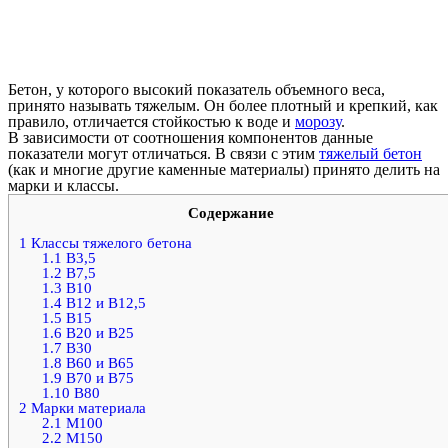
Бетон, у которого высокий показатель объемного веса,
принято называть тяжелым. Он более плотный и крепкий, как
правило, отличается стойкостью к воде и
морозу
.
В зависимости от соотношения компонентов данные
показатели могут отличаться. В связи с этим
тяжелый бетон
(как и многие другие каменные материалы) принято делить на
марки и классы.
Содержание
1
Классы тяжелого бетона
1.1
В3,5
1.2
В7,5
1.3
В10
1.4
В12 и В12,5
1.5
В15
1.6
В20 и В25
1.7
В30
1.8
В60 и В65
1.9
В70 и В75
1.10
В80
2
Марки материала
2.1
М100
2.2
М150