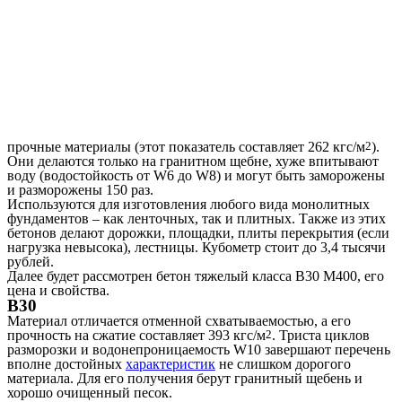
прочные материалы (этот показатель составляет 262 кгс/м
2
).
Они делаются только на гранитном щебне, хуже впитывают
воду (водостойкость от W6 до W8) и могут быть заморожены
и разморожены 150 раз.
Используются для изготовления любого вида монолитных
фундаментов – как ленточных, так и плитных. Также из этих
бетонов делают дорожки, площадки, плиты перекрытия (если
нагрузка невысока), лестницы. Кубометр стоит до 3,4 тысячи
рублей.
Далее будет рассмотрен бетон тяжелый класса В30 М400, его
цена и свойства.
В30
Материал отличается отменной схватываемостью, а его
прочность на сжатие составляет 393 кгс/м
2
. Триста циклов
разморозки и водонепроницаемость W10 завершают перечень
вполне достойных
характеристик
не слишком дорогого
материала. Для его получения берут гранитный щебень и
хорошо очищенный песок.