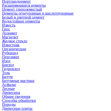
Портландцемент
Расширяющиеся цементы
Цемент глиноземистый
Цементы огнеупорные и кислотоупорные
Белый и цветной цемент
Водостойкие цементы
Известь
Гипс
Доломит
Магнезит
Жидкое стекло
Известняк
Органические
Рубероид
Пергамин
Изол
Бризол
Гидроизол
Толь
Битум
Битумные мастики
Асфальт
Лесные
Древесина
Общие сведения
Способы обработки
Породы
Древесные плиты