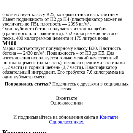
соответствует классу В25, который относится к элитным.
Имеет подвижность от П2 до П4 (пластификатор может ее
увеличить до П5), плотность — 2395 кг/м
3
.
Один кубометр бетона получается из тонны щебня
(гранитного или гравийного), 752 килограммов чистого
песка, 400 килограммов цемента и 175 литров воды.
М400
Марка соответствует популярному классу В30. Плотность
бетона — 2430 кг/м
3
. Подвижность – от П3 до П5. Для
изготовления используется только мелкий качественный
портландцемент (одна часть), песок со средними частицами
(1,2 части) и горный щебень (3,7 части). Пластификатор –
обязательный ингредиент. Его требуется 7,6 килограмма на
один кубометр смеси.
Понравилась статья?
Поделитесь с друзьями в социальных
сетях:
Вконтакте
Одноклассники
И подписывайтесь на обновления сайта в
Контакте
,
Одноклассниках
.
Комментарии