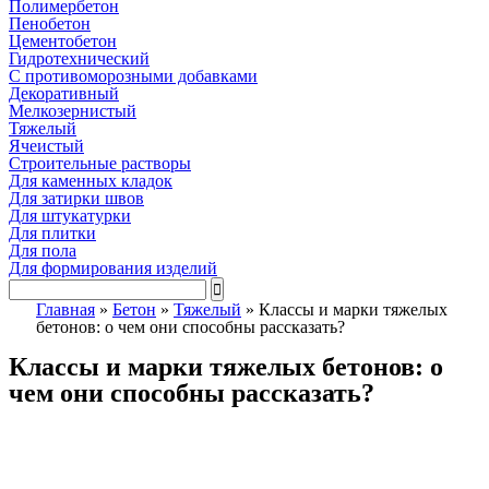
Полимербетон
Пенобетон
Цементобетон
Гидротехнический
C противоморозными добавками
Декоративный
Мелкозернистый
Тяжелый
Ячеистый
Строительные растворы
Для каменных кладок
Для затирки швов
Для штукатурки
Для плитки
Для пола
Для формирования изделий
Главная
»
Бетон
»
Тяжелый
»
Классы и марки тяжелых
бетонов: о чем они способны рассказать?
Классы и марки тяжелых бетонов: о
чем они способны рассказать?