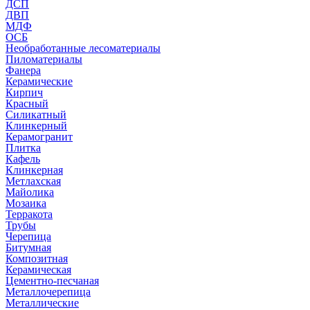
ДСП
ДВП
МДФ
ОСБ
Необработанные лесоматериалы
Пиломатериалы
Фанера
Керамические
Кирпич
Красный
Силикатный
Клинкерный
Керамогранит
Плитка
Кафель
Клинкерная
Метлахская
Майолика
Мозаика
Терракота
Трубы
Черепица
Битумная
Композитная
Керамическая
Цементно-песчаная
Металлочерепица
Металлические