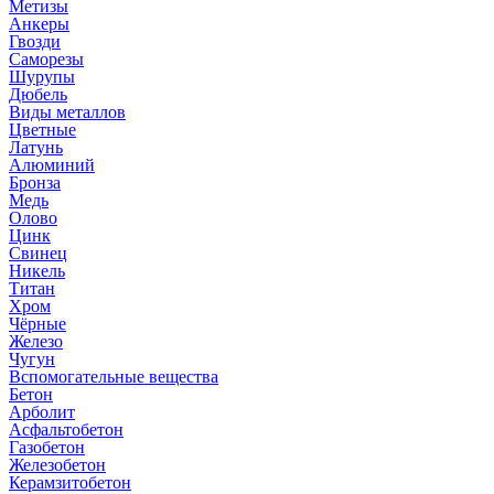
Метизы
Анкеры
Гвозди
Саморезы
Шурупы
Дюбель
Виды металлов
Цветные
Латунь
Алюминий
Бронза
Медь
Олово
Цинк
Свинец
Никель
Титан
Хром
Чёрные
Железо
Чугун
Вспомогательные вещества
Бетон
Арболит
Асфальтобетон
Газобетон
Железобетон
Керамзитобетон