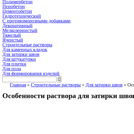
Полимербетон
Пенобетон
Цементобетон
Гидротехнический
C противоморозными добавками
Декоративный
Мелкозернистый
Тяжелый
Ячеистый
Строительные растворы
Для каменных кладок
Для затирки швов
Для штукатурки
Для плитки
Для пола
Для формирования изделий
Главная
»
Строительные растворы
»
Для затирки швов
»
Ос
Особенности раствора для затирки шво