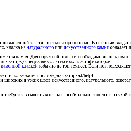
ает повышенной эластичностью и прочностью. В ее состав вход
ло, кладка из
натурального
или
искусственного камня
обладает 
оложения камня. Для наружной отделки необходимо использовать 
ия в затирку специальных латексных пластификаторов.
с
каменной кладкой
(обычно на тон темнее). Если нет подходяще
жет использоваться полимерная затирка.[/help]
ки широких и узких швов искусственного, натурального, декорат
отребуется в емкость высыпать необходимое количество сухой см