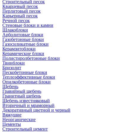
Cтроительный песок
Кварцевый песок
Перлитовый песок
Карьерный песок
Речной песок
Стеновые блоки и камни
Шлакоблоки
Арболитовые блоки
Газобетонные блоки
Газосиликатные блоки
Керамзитоблоки
Керамические блоки
Полистиролбетонные блоки
Твинблоки
Бризолит
Пескобетонные блоки
Теплоэффективные блоки
Опилкобетонные блоки
Щебень
Гравийный щебень
Гранитный щебень
Щебень известняковый
Вторичный и мраморный
Декоративный цветной и черный
Вяжущие
Неорганические
Цементы
Строительный цемент