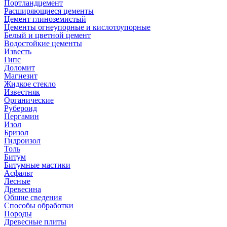
Портландцемент
Расширяющиеся цементы
Цемент глиноземистый
Цементы огнеупорные и кислотоупорные
Белый и цветной цемент
Водостойкие цементы
Известь
Гипс
Доломит
Магнезит
Жидкое стекло
Известняк
Органические
Рубероид
Пергамин
Изол
Бризол
Гидроизол
Толь
Битум
Битумные мастики
Асфальт
Лесные
Древесина
Общие сведения
Способы обработки
Породы
Древесные плиты