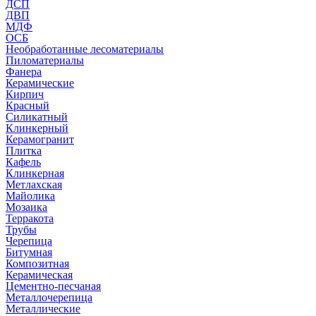
ДСП
ДВП
МДФ
ОСБ
Необработанные лесоматериалы
Пиломатериалы
Фанера
Керамические
Кирпич
Красный
Силикатный
Клинкерный
Керамогранит
Плитка
Кафель
Клинкерная
Метлахская
Майолика
Мозаика
Терракота
Трубы
Черепица
Битумная
Композитная
Керамическая
Цементно-песчаная
Металлочерепица
Металлические