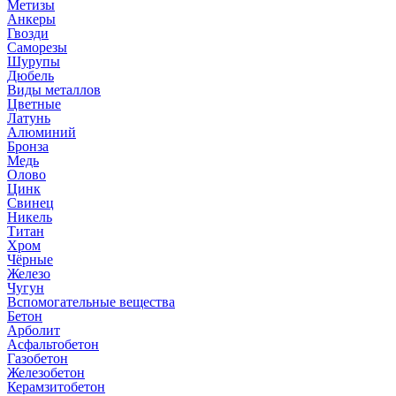
Метизы
Анкеры
Гвозди
Саморезы
Шурупы
Дюбель
Виды металлов
Цветные
Латунь
Алюминий
Бронза
Медь
Олово
Цинк
Свинец
Никель
Титан
Хром
Чёрные
Железо
Чугун
Вспомогательные вещества
Бетон
Арболит
Асфальтобетон
Газобетон
Железобетон
Керамзитобетон