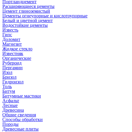
Портландцемент
Расширяющиеся цементы
Цемент глиноземистый
Цементы огнеупорные и кислотоупорные
Белый и цветной цемент
Водостойкие цементы
Известь
Гипс
Доломит
Магнезит
Жидкое стекло
Известняк
Органические
Рубероид
Пергамин
Изол
Бризол
Гидроизол
Толь
Битум
Битумные мастики
Асфальт
Лесные
Древесина
Общие сведения
Способы обработки
Породы
Древесные плиты