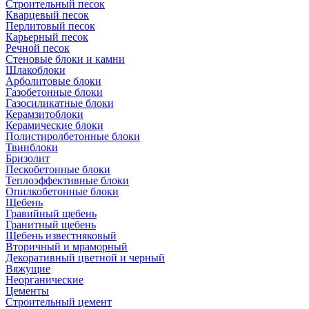
Cтроительный песок
Кварцевый песок
Перлитовый песок
Карьерный песок
Речной песок
Стеновые блоки и камни
Шлакоблоки
Арболитовые блоки
Газобетонные блоки
Газосиликатные блоки
Керамзитоблоки
Керамические блоки
Полистиролбетонные блоки
Твинблоки
Бризолит
Пескобетонные блоки
Теплоэффективные блоки
Опилкобетонные блоки
Щебень
Гравийный щебень
Гранитный щебень
Щебень известняковый
Вторичный и мраморный
Декоративный цветной и черный
Вяжущие
Неорганические
Цементы
Строительный цемент