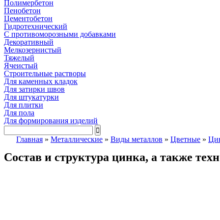
Полимербетон
Пенобетон
Цементобетон
Гидротехнический
C противоморозными добавками
Декоративный
Мелкозернистый
Тяжелый
Ячеистый
Строительные растворы
Для каменных кладок
Для затирки швов
Для штукатурки
Для плитки
Для пола
Для формирования изделий
Главная
»
Металлические
»
Виды металлов
»
Цветные
»
Ци
Состав и структура цинка, а также тех