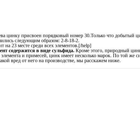
ева цинку присвоен порядковый номер 30.Только что добытый ци
лились следующим образом: 2-8-18-2.
 на 23 месте среди всех элементов.[/help]
нт содержится в виде сульфида.
Кроме этого, природный цинк 
элемента и примесей, цинк имеет несколько марок. По той же си
какой вред от него на производстве, мы расскажем ниже.