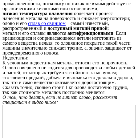
промышленности, поскольку он никак не взаимодействует с
органическими кислотами или основаниями;
низкая температура плавления
облегчает процесс
нанесения металла на поверхность и снижает энергопотери;
олово и его
сплав со свинцом
– самый известный,
распространенный и
доступный мягкий припой
;
металл и его сплавы являются
антифрикционными
. Если
вращающиеся и соприкасающиеся детали изготовить из
самого вещества нельзя, то оловянное покрытие такой части
машины значительно снижает трение, а, значит, защищает от
преждевременного износа.
Недостатки:
К условным недостаткам металла относят его непрочность.
Олово совершено не годится для производства любых деталей
и частей, от которых требуется стойкость к нагрузкам;
это элемент редкий, добыча и выплавка его довольно дороги,
так что и само вещество оказывается дорогостоящим.
Сказать точно, сколько стоит 1 кг олова достаточно трудно,
так как стоимость металлов постоянно меняется.
О том, что делать, если не липнет олово, расскажет
специалист в видео ниже: