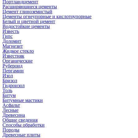
Портландцемент
Расширяющиеся цементы
Цемент глиноземистый
Цементы огнеупорные и кислотоупорные
Белый и цветной цемент
Водостойкие цементы
Известь
Гипс
Доломит
Магнезит
Жидкое стекло
Известняк
Органические
Рубероид
Пергамин
Изол
Бризол
Гидроизол
Толь
Битум
Битумные мастики
Асфальт
Лесные
Древесина
Общие сведения
Способы обработки
Породы
Древесные плиты