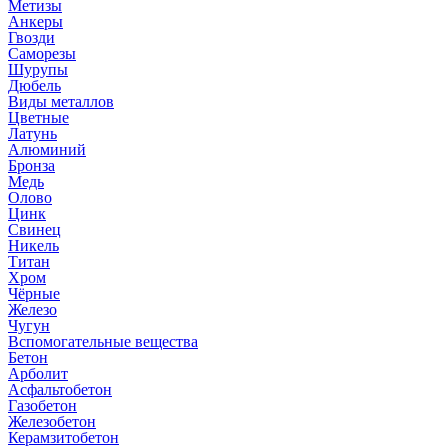
Метизы
Анкеры
Гвозди
Саморезы
Шурупы
Дюбель
Виды металлов
Цветные
Латунь
Алюминий
Бронза
Медь
Олово
Цинк
Свинец
Никель
Титан
Хром
Чёрные
Железо
Чугун
Вспомогательные вещества
Бетон
Арболит
Асфальтобетон
Газобетон
Железобетон
Керамзитобетон