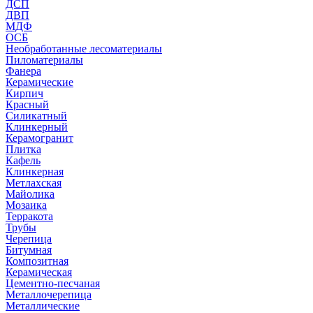
ДСП
ДВП
МДФ
ОСБ
Необработанные лесоматериалы
Пиломатериалы
Фанера
Керамические
Кирпич
Красный
Силикатный
Клинкерный
Керамогранит
Плитка
Кафель
Клинкерная
Метлахская
Майолика
Мозаика
Терракота
Трубы
Черепица
Битумная
Композитная
Керамическая
Цементно-песчаная
Металлочерепица
Металлические