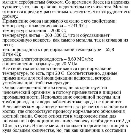
мягким серебристым блеском. Со временем блеск на изделиях
тускнеет, что, как правило, недостатком не считается. Металл
относится к редким рассеянным элементам, что затрудняет его
добычу.
Применение олова напрямую связано с его свойствами:
температура плавления олова – +231,9 С;
температура кипения – 2600 С;
температура литья – 260–300 С, что и обуславливает
превосходную ковкость, как самого металла, так и сплавов из
него;
теплопроводность при нормальной температуре – 65,8
Вт/(м•К);
удельная электропроводность – 8,69 МСм/м;
сопротивление разрыву – до 20 МПа.
Все свойства металлов оцениваются при нормальной
температуре, то есть, при 20 С. Соответственно, данные
применимы для той модификации вещества, которая
устойчива при этой температуре.
Олово совершенно нетоксично, не воздействует на
человеческий организм, а потому применяется в пищевой
промышленности. Использование оловянной посуды или
трубопровода для водоснабжения тоже вреда не причинят.
В человеческом организме элемент встречается в основном в
костях, где способствует процессу нормального обновления
костной ткани. Олово относится к макроэлементам: для
нормального функционирования человеку необходимо от 2 до
10 мг в сутки. На деле металл попадает в организм с пищей в
куда большем количестве, но, так как кишечник в состоянии