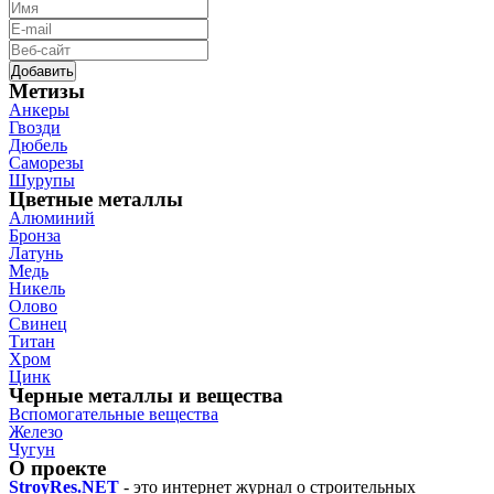
Метизы
Анкеры
Гвозди
Дюбель
Саморезы
Шурупы
Цветные металлы
Алюминий
Бронза
Латунь
Медь
Никель
Олово
Свинец
Титан
Хром
Цинк
Черные металлы и вещества
Вспомогательные вещества
Железо
Чугун
О проекте
StroyRes.NET
- это интернет журнал о строительных