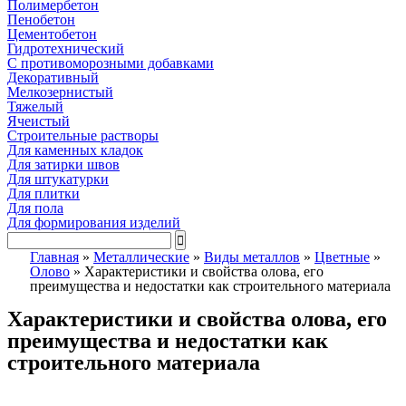
Полимербетон
Пенобетон
Цементобетон
Гидротехнический
C противоморозными добавками
Декоративный
Мелкозернистый
Тяжелый
Ячеистый
Строительные растворы
Для каменных кладок
Для затирки швов
Для штукатурки
Для плитки
Для пола
Для формирования изделий
Главная
»
Металлические
»
Виды металлов
»
Цветные
»
Олово
»
Характеристики и свойства олова, его
преимущества и недостатки как строительного материала
Характеристики и свойства олова, его
преимущества и недостатки как
строительного материала