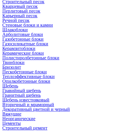
Cтроительный песок
Кварцевый песок
Перлитовый песок
Карьерный песок
Речной песок
Стеновые блоки и камни
Шлакоблоки
Арболитовые блоки
Газобетонные блоки
Газосиликатные блоки
Керамзитоблоки
Керамические блоки
Полистиролбетонные блоки
Твинблоки
Бризолит
Пескобетонные блоки
Теплоэффективные блоки
Опилкобетонные блоки
Щебень
Гравийный щебень
Гранитный щебень
Щебень известняковый
Вторичный и мраморный
Декоративный цветной и черный
Вяжущие
Неорганические
Цементы
Строительный цемент