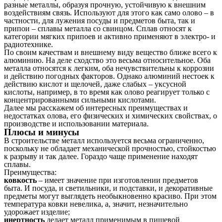
разные металлы, образуя прочную, устойчивую к внешним
воздействиям связь. Используют для этого как само олово – в
частности, для лужения посуды и предметов быта, так и
припои – сплавы металла со свинцом. Сплав относят к
категории мягких припоев и активно применяют в электро- и
радиотехнике.
По своим качествам и внешнему виду вещество ближе всего к
алюминию. На деле сходство это весьма относительное. Оба
металла относятся к легким, оба нечувствительны к коррозии
и действию погодных факторов. Однако алюминий нестоек к
действию кислот и щелочей, даже слабых – уксусной
кислоты, например, в то время как олово реагирует только с
концентрированными сильными кислотами.
Далее мы расскажем об интересных преимуществах и
недостатках олова, его физических и химических свойствах, о
производстве и использовании материала.
Плюсы и минусы
В строительстве металл используется весьма ограниченно,
поскольку не обладает механической прочностью, стойкостью
к разрыву и так далее. Гораздо чаще применение находят
сплавы.
Преимущества:
ковкость
– имеет значение при изготовлении предметов
быта. И посуда, и светильники, и подставки, и декоративные
предметы могут выглядеть необыкновенно красиво. При этом
температура ковки невелика, а, значит, незначительно
удорожает изделие;
инертность
делает металл применимым в пищевой