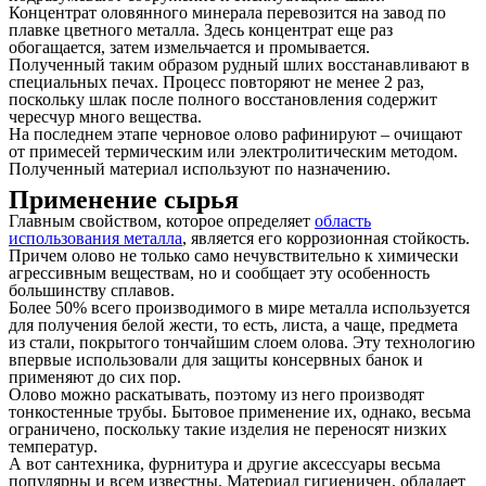
Концентрат оловянного минерала перевозится на завод по
плавке цветного металла. Здесь концентрат еще раз
обогащается, затем измельчается и промывается.
Полученный таким образом рудный шлих восстанавливают в
специальных печах. Процесс повторяют не менее 2 раз,
поскольку шлак после полного восстановления содержит
чересчур много вещества.
На последнем этапе черновое олово рафинируют – очищают
от примесей термическим или электролитическим методом.
Полученный материал используют по назначению.
Применение сырья
Главным свойством, которое определяет
область
использования металла
, является его коррозионная стойкость.
Причем олово не только само нечувствительно к химически
агрессивным веществам, но и сообщает эту особенность
большинству сплавов.
Более 50% всего производимого в мире металла используется
для получения белой жести, то есть, листа, а чаще, предмета
из стали, покрытого тончайшим слоем олова. Эту технологию
впервые использовали для защиты консервных банок и
применяют до сих пор.
Олово можно раскатывать, поэтому из него производят
тонкостенные трубы. Бытовое применение их, однако, весьма
ограничено, поскольку такие изделия не переносят низких
температур.
А вот сантехника, фурнитура и другие аксессуары весьма
популярны и всем известны. Материал гигиеничен, обладает