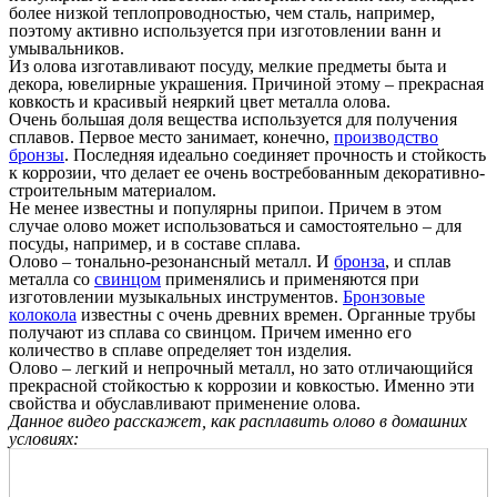
более низкой теплопроводностью, чем сталь, например,
поэтому активно используется при изготовлении ванн и
умывальников.
Из олова изготавливают посуду, мелкие предметы быта и
декора, ювелирные украшения. Причиной этому – прекрасная
ковкость и красивый неяркий цвет металла олова.
Очень большая доля вещества используется для получения
сплавов. Первое место занимает, конечно,
производство
бронзы
. Последняя идеально соединяет прочность и стойкость
к коррозии, что делает ее очень востребованным декоративно-
строительным материалом.
Не менее известны и популярны припои. Причем в этом
случае олово может использоваться и самостоятельно – для
посуды, например, и в составе сплава.
Олово – тонально-резонансный металл. И
бронза
, и сплав
металла со
свинцом
применялись и применяются при
изготовлении музыкальных инструментов.
Бронзовые
колокола
известны с очень древних времен. Органные трубы
получают из сплава со свинцом. Причем именно его
количество в сплаве определяет тон изделия.
Олово – легкий и непрочный металл, но зато отличающийся
прекрасной стойкостью к коррозии и ковкостью. Именно эти
свойства и обуславливают применение олова.
Данное видео расскажет, как расплавить олово в домашних
условиях: