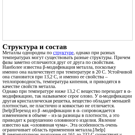
Структура и состав
Металлы однородны по
структуре
, однако при разных
температурах могут существовать разные структуры. Причем
фазы заметно отличаются друг от друга по свойствам.
Наиболее известна β-модификация металла, поскольку
именно она наличествует при температуре в 20 С. Устойчивой
она становится при 13,2 С, и именно ее свойства –
теплопроводность, температура кипения, и приводятся в
качестве свойств металла.
Однако при температуре ниже 13,2 С вещество переходит в α-
модификацию, так называемое серое олово. У α-модификации
другая кристаллическая решетка, вещество обладает меньшей
плотностью, не пластично и ковкостью не отличается.
[help]Переход из β -модификации в α- сопровождается
изменением в объеме – из-за разницы в плотности, а это
приводит к разрушению оловянного изделия. Явление
известно как «оловянная чума». Эта особенность очень
ограничивает область применения металла.[/help]
В температурном диапазоне от 161 до 232 С существует γ-