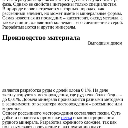
фаза. Однако ее свойства интересны только специалистам.
В природе олове встречается в горных породах, как
рассеянный элемент, но может иметь и минеральные формы.
Самая известная из последних – касситерит, оксид металла, а
также станин, оловянный колчедан – его соединение с серой.
Разрабатываются и другие минералы.
Производство материала
Выгодным делом
является разработка руды с долей олова 0,1%. На деле
эксплуатируются месторождения, где руда еще более бедна –
до 0,01%. Добыча минерала производится разными методами
в зависимости от характера месторождения – россыпное или
коренное.
Основу россыпного месторождения составляют пески. Суть
добычи сводится к промывке
песка
и концентрирования
рудного минерала. Разработка коренного сложнее, так как
подразумевают сооружение и эксплуатацию шахт.