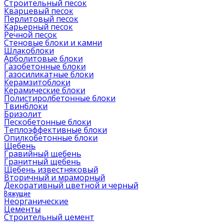
Cтроительный песок
Кварцевый песок
Перлитовый песок
Карьерный песок
Речной песок
Стеновые блоки и камни
Шлакоблоки
Арболитовые блоки
Газобетонные блоки
Газосиликатные блоки
Керамзитоблоки
Керамические блоки
Полистиролбетонные блоки
Твинблоки
Бризолит
Пескобетонные блоки
Теплоэффективные блоки
Опилкобетонные блоки
Щебень
Гравийный щебень
Гранитный щебень
Щебень известняковый
Вторичный и мраморный
Декоративный цветной и черный
Вяжущие
Неорганические
Цементы
Строительный цемент