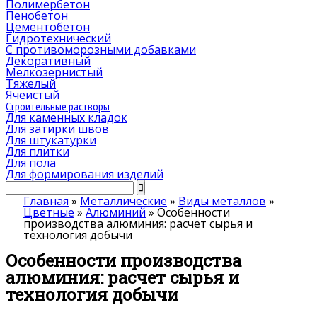
Полимербетон
Пенобетон
Цементобетон
Гидротехнический
C противоморозными добавками
Декоративный
Мелкозернистый
Тяжелый
Ячеистый
Строительные растворы
Для каменных кладок
Для затирки швов
Для штукатурки
Для плитки
Для пола
Для формирования изделий
Главная
»
Металлические
»
Виды металлов
»
Цветные
»
Алюминий
»
Особенности
производства алюминия: расчет сырья и
технология добычи
Особенности производства
алюминия: расчет сырья и
технология добычи