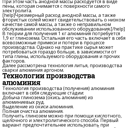
При этом часть анодной массы расходуется в виде
пены, которая снимается с поверхности самого
электролита.
[help]Чрезмерный расход анодной массы, а также
фтористых солей может свидетельствовать о низком
качестве самой массы, а также о неправильном
обслуживании использованного оборудования.[/help]
В теории для получения 1 кг алюминия потребуется
1,9 кг глинозема. Остальная его часть включает в себя
всевозможные примеси и потери в процессе
производства. Однако на практике сырья может
потребоваться гораздо больше, в зависимости от
типа глины, используемого оборудования и прочих
факторов.
Далее рассмотрена технология литья, производства
сварки алюминия аргоном.
Технологии производства
алюминия
Технология производства (получения) алюминия
включает в себя следующие стадии:
Добыча глинозема (окись алюминия) из
алюминиевых руд.
Выделение из окиси алюминия.
Полная очистка алюминия.
Получить глинозем можно при помощи кислотного,
щелочного и электролитического способа. Первый
вариант предпочтительнее использовать при