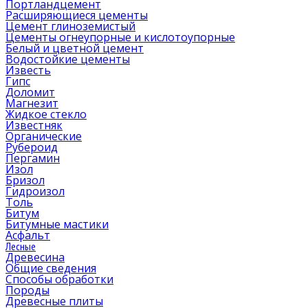
Портландцемент
Расширяющиеся цементы
Цемент глиноземистый
Цементы огнеупорные и кислотоупорные
Белый и цветной цемент
Водостойкие цементы
Известь
Гипс
Доломит
Магнезит
Жидкое стекло
Известняк
Органические
Рубероид
Пергамин
Изол
Бризол
Гидроизол
Толь
Битум
Битумные мастики
Асфальт
Лесные
Древесина
Общие сведения
Способы обработки
Породы
Древесные плиты