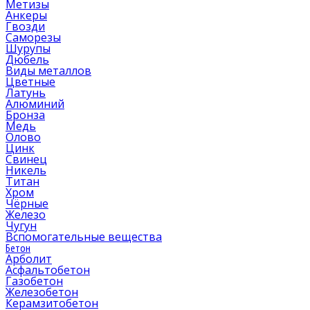
Метизы
Анкеры
Гвозди
Саморезы
Шурупы
Дюбель
Виды металлов
Цветные
Латунь
Алюминий
Бронза
Медь
Олово
Цинк
Свинец
Никель
Титан
Хром
Чёрные
Железо
Чугун
Вспомогательные вещества
Бетон
Арболит
Асфальтобетон
Газобетон
Железобетон
Керамзитобетон