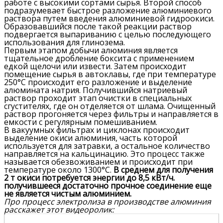
работе с высокими сортами сырья. Второй способ
подразумевает быстрое разложение алюминиевого
раствора путем введения алюминиевой гидроокиси.
Образовавшийся после такой реакции раствор
подвергается выпариванию с целью последующего
использования для глинозема.
Первым этапом добычи алюминия является
тщательное дробление боксита с применением
едкой щелочи или извести. Затем происходит
помещение сырья в автоклавы, где при температуре
250°С происходит его разложение и выделение
алюмината натрия. Получившийся натриевый
раствор проходит этап очистки в специальных
сгустителях, где он отделяется от шлама. Очищенный
раствор прогоняется через фильтры и направляется в
емкости с регулярным помешиванием.
В вакуумных фильтрах и циклонах происходит
выделение окиси алюминия, часть которой
используется для затравки, а остальное количество
направляется на кальцинацию. Это процесс также
называется обезвоживанием и происходит при
температуре около 1300°С.
В среднем для получения
2 т окиси потребуется энергии до 8,5 кВт/ч.
получившееся достаточно прочное соединение еще
не является чистым алюминием.
Про процесс электролиза в производстве алюминия
расскажет этот видеоролик: