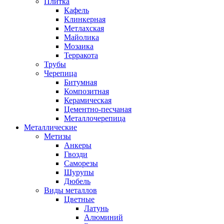
Плитка
Кафель
Клинкерная
Метлахская
Майолика
Мозаика
Терракота
Трубы
Черепица
Битумная
Композитная
Керамическая
Цементно-песчаная
Металлочерепица
Металлические
Метизы
Анкеры
Гвозди
Саморезы
Шурупы
Дюбель
Виды металлов
Цветные
Латунь
Алюминий