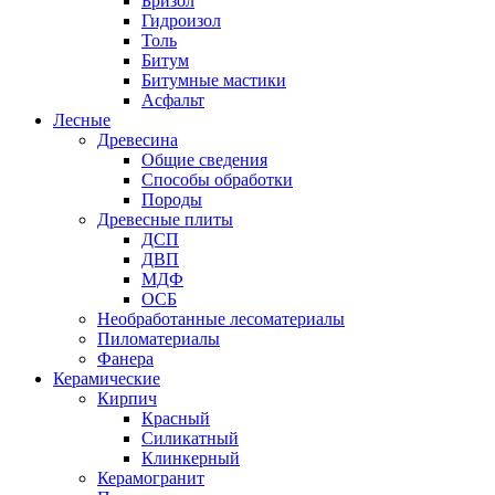
Бризол
Гидроизол
Толь
Битум
Битумные мастики
Асфальт
Лесные
Древесина
Общие сведения
Способы обработки
Породы
Древесные плиты
ДСП
ДВП
МДФ
ОСБ
Необработанные лесоматериалы
Пиломатериалы
Фанера
Керамические
Кирпич
Красный
Силикатный
Клинкерный
Керамогранит