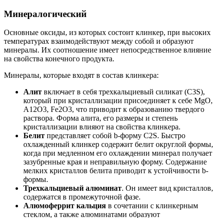
Минералогический
Основные оксиды, из которых состоит клинкер, при высоких
температурах взаимодействуют между собой и образуют
минералы. Их соотношение имеет непосредственное влияние
на свойства конечного продукта.
Минералы, которые входят в состав клинкера:
Алит
включает в себя трехкальциевый силикат (C3S),
который при кристаллизации присоединяет к себе MgO,
A12O3, Fe2O3, что приводит к образованию твердого
раствора. Форма алита, его размеры и степень
кристаллизации влияют на свойства клинкера.
Белит
представляет собой b-форму C2S. Быстро
охлажденный клинкер содержит белит округлой формы,
когда при медленном его охлаждении минерал получает
зазубренные края и неправильную форму. Содержание
мелких кристаллов белита приводит к устойчивости b-
формы.
Трехкальциевый алюминат
. Он имеет вид кристаллов,
содержатся в промежуточной фазе.
Алюмоферрит кальция
в сочетании с клинкерным
стеклом, а также алюминатами образуют