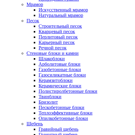
Мрамор
Искусственный мрамор
Натуральный мрамор
Песок
Cтроительный песок
Кварцевый песок
Перлитовый песок
Карьерный песок
Речной песок
Стеновые блоки и камни
Шлакоблоки
Арболитовые блоки
Газобетонные блоки
Газосиликатные блоки
Керамзитоблоки
Керамические блоки
Полистиролбетонные блоки
Твинблоки
Бризолит
Пескобетонные блоки
Теплоэффективные блоки
Опилкобетонные блоки
Щебень
Гравийный щебень
Гранитный щебень