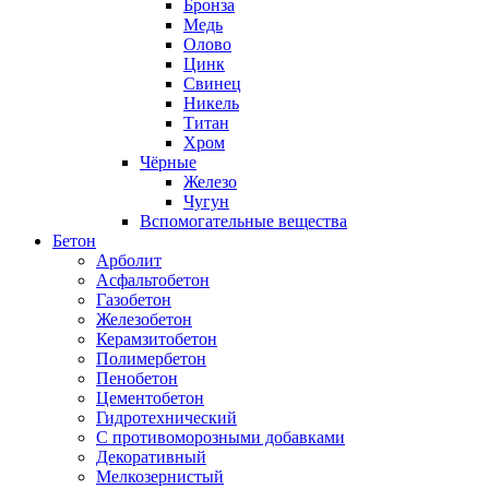
Бронза
Медь
Олово
Цинк
Свинец
Никель
Титан
Хром
Чёрные
Железо
Чугун
Вспомогательные вещества
Бетон
Арболит
Асфальтобетон
Газобетон
Железобетон
Керамзитобетон
Полимербетон
Пенобетон
Цементобетон
Гидротехнический
C противоморозными добавками
Декоративный
Мелкозернистый