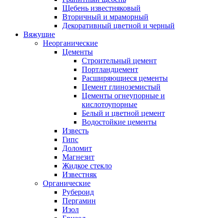
Щебень известняковый
Вторичный и мраморный
Декоративный цветной и черный
Вяжущие
Неорганические
Цементы
Строительный цемент
Портландцемент
Расширяющиеся цементы
Цемент глиноземистый
Цементы огнеупорные и
кислотоупорные
Белый и цветной цемент
Водостойкие цементы
Известь
Гипс
Доломит
Магнезит
Жидкое стекло
Известняк
Органические
Рубероид
Пергамин
Изол