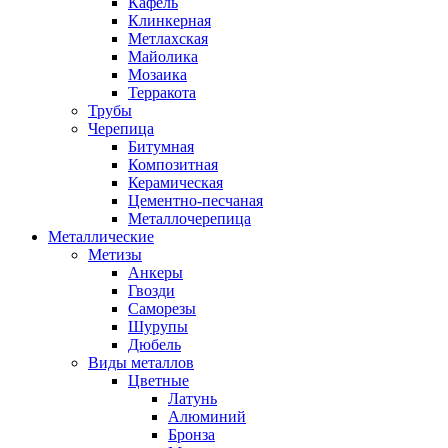
Кафель
Клинкерная
Метлахская
Майолика
Мозаика
Терракота
Трубы
Черепица
Битумная
Композитная
Керамическая
Цементно-песчаная
Металлочерепица
Металлические
Метизы
Анкеры
Гвозди
Саморезы
Шурупы
Дюбель
Виды металлов
Цветные
Латунь
Алюминий
Бронза