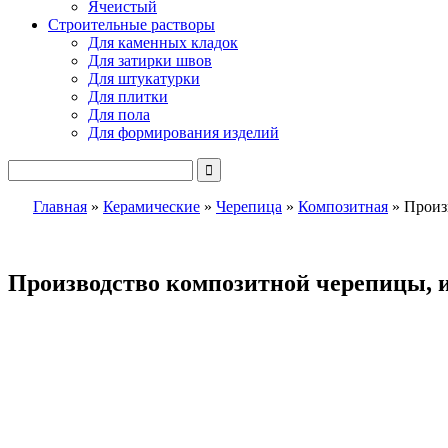
Ячеистый
Строительные растворы
Для каменных кладок
Для затирки швов
Для штукатурки
Для плитки
Для пола
Для формирования изделий
Главная
»
Керамические
»
Черепица
»
Композитная
»
Произ
Производство композитной черепицы, 