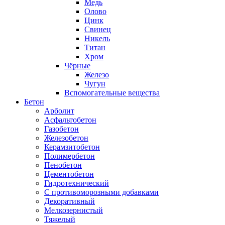
Медь
Олово
Цинк
Свинец
Никель
Титан
Хром
Чёрные
Железо
Чугун
Вспомогательные вещества
Бетон
Арболит
Асфальтобетон
Газобетон
Железобетон
Керамзитобетон
Полимербетон
Пенобетон
Цементобетон
Гидротехнический
C противоморозными добавками
Декоративный
Мелкозернистый
Тяжелый