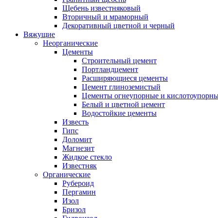
Щебень известняковый
Вторичный и мраморный
Декоративный цветной и черный
Вяжущие
Неорганические
Цементы
Строительный цемент
Портландцемент
Расширяющиеся цементы
Цемент глиноземистый
Цементы огнеупорные и кислотоупорн
Белый и цветной цемент
Водостойкие цементы
Известь
Гипс
Доломит
Магнезит
Жидкое стекло
Известняк
Органические
Рубероид
Пергамин
Изол
Бризол