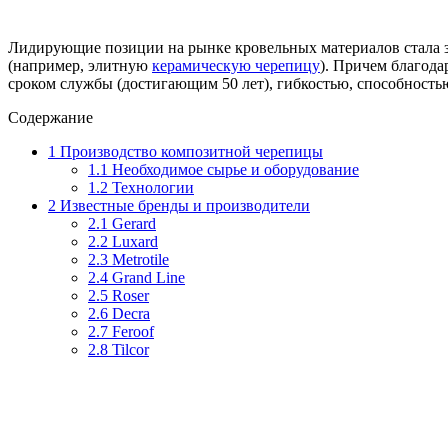
Лидирующие позиции на рынке кровельных материалов стала 
(например, элитную
керамическую черепицу
). Причем благода
сроком службы (достигающим 50 лет), гибкостью, способност
Содержание
1
Производство композитной черепицы
1.1
Необходимое сырье и оборудование
1.2
Технологии
2
Известные бренды и производители
2.1
Gerard
2.2
Luxard
2.3
Metrotile
2.4
Grand Line
2.5
Roser
2.6
Decra
2.7
Feroof
2.8
Tilcor