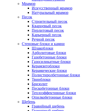
Мрамор
Искусственный мрамор
Натуральный мрамор
Песок
Cтроительный песок
Кварцевый песок
Перлитовый песок
Карьерный песок
Речной песок
Стеновые блоки и камни
Шлакоблоки
Арболитовые блоки
Газобетонные блоки
Газосиликатные блоки
Керамзитоблоки
Керамические блоки
Полистиролбетонные блоки
Твинблоки
Бризолит
Пескобетонные блоки
Теплоэффективные блоки
Опилкобетонные блоки
Щебень
Гравийный щебень
Гранитный щебень