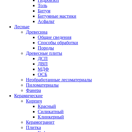
Гидроизол
Толь
Битум
Битумные мастики
Асфальт
Лесные
Древесина
Общие сведения
Способы обработки
Породы
Древесные плиты
ДСП
ДВП
МДФ
ОСБ
Необработанные лесоматериалы
Пиломатериалы
Фанера
Керамические
Кирпич
Красный
Силикатный
Клинкерный
Керамогранит
Плитка