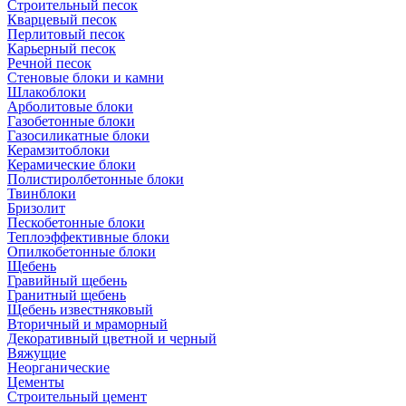
Cтроительный песок
Кварцевый песок
Перлитовый песок
Карьерный песок
Речной песок
Стеновые блоки и камни
Шлакоблоки
Арболитовые блоки
Газобетонные блоки
Газосиликатные блоки
Керамзитоблоки
Керамические блоки
Полистиролбетонные блоки
Твинблоки
Бризолит
Пескобетонные блоки
Теплоэффективные блоки
Опилкобетонные блоки
Щебень
Гравийный щебень
Гранитный щебень
Щебень известняковый
Вторичный и мраморный
Декоративный цветной и черный
Вяжущие
Неорганические
Цементы
Строительный цемент