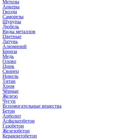
Метизы
Анкеры
Гвозди
Саморезы
Шурупы
Дюбель
Виды металлов
Цветные
Латунь
Алюминий
Бронза
Медь
Олово
Цинк
Свинец
Никель
Титан
Хром
Чёрные
Железо
Чугун
Вспомогательные вещества
Бетон
Арболит
Асфальтобетон
Газобетон
Железобетон
Керамзитобетон