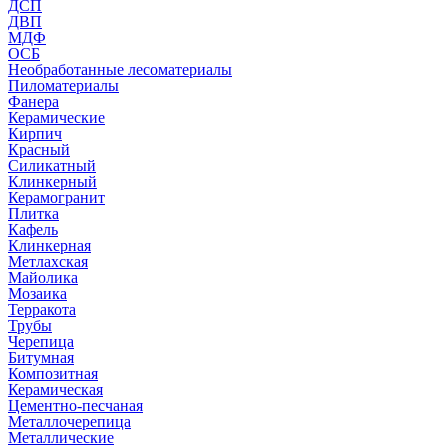
ДСП
ДВП
МДФ
ОСБ
Необработанные лесоматериалы
Пиломатериалы
Фанера
Керамические
Кирпич
Красный
Силикатный
Клинкерный
Керамогранит
Плитка
Кафель
Клинкерная
Метлахская
Майолика
Мозаика
Терракота
Трубы
Черепица
Битумная
Композитная
Керамическая
Цементно-песчаная
Металлочерепица
Металлические