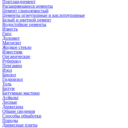
Портландцемент
Расширяющиеся цементы
Цемент глиноземистый
Цементы огнеупорные и кислотоупорные
Белый и цветной цемент
Водостойкие цементы
Известь
Гипс
Доломит
Магнезит
Жидкое стекло
Известняк
Органические
Рубероид
Пергамин
Изол
Бризол
Гидроизол
Толь
Битум
Битумные мастики
Асфальт
Лесные
Древесина
Общие сведения
Способы обработки
Породы
Древесные плиты