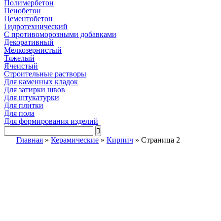
Полимербетон
Пенобетон
Цементобетон
Гидротехнический
C противоморозными добавками
Декоративный
Мелкозернистый
Тяжелый
Ячеистый
Строительные растворы
Для каменных кладок
Для затирки швов
Для штукатурки
Для плитки
Для пола
Для формирования изделий
Главная
»
Керамические
»
Кирпич
»
Страница 2