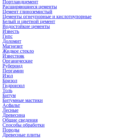
Портландцемент
Расширяющиеся цементы
Цемент глиноземистый
Цементы огнеупорные и кислотоупорные
Белый и цветной цемент
Водостойкие цементы
Известь
Гипс
Доломит
Магнезит
Жидкое стекло
Известняк
Органические
Рубероид
Пергамин
Изол
Бризол
Гидроизол
Толь
Битум
Битумные мастики
Асфальт
Лесные
Древесина
Общие сведения
Способы обработки
Породы
Древесные плиты