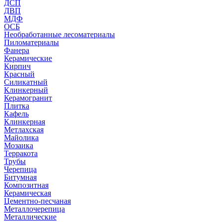
ДСП
ДВП
МДФ
ОСБ
Необработанные лесоматериалы
Пиломатериалы
Фанера
Керамические
Кирпич
Красный
Силикатный
Клинкерный
Керамогранит
Плитка
Кафель
Клинкерная
Метлахская
Майолика
Мозаика
Терракота
Трубы
Черепица
Битумная
Композитная
Керамическая
Цементно-песчаная
Металлочерепица
Металлические