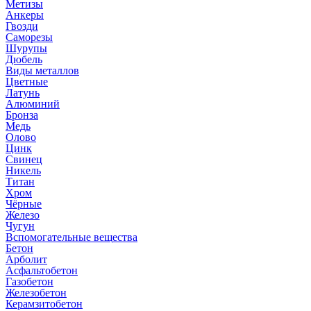
Метизы
Анкеры
Гвозди
Саморезы
Шурупы
Дюбель
Виды металлов
Цветные
Латунь
Алюминий
Бронза
Медь
Олово
Цинк
Свинец
Никель
Титан
Хром
Чёрные
Железо
Чугун
Вспомогательные вещества
Бетон
Арболит
Асфальтобетон
Газобетон
Железобетон
Керамзитобетон