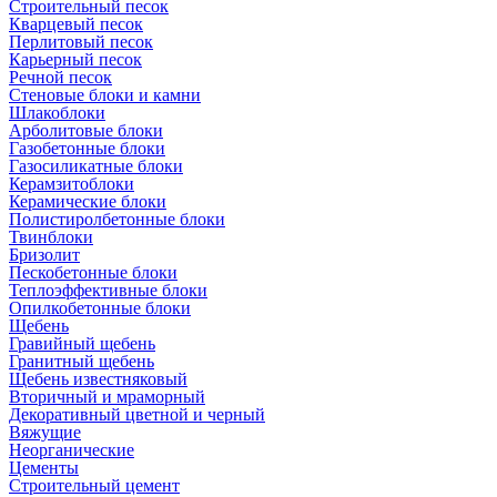
Cтроительный песок
Кварцевый песок
Перлитовый песок
Карьерный песок
Речной песок
Стеновые блоки и камни
Шлакоблоки
Арболитовые блоки
Газобетонные блоки
Газосиликатные блоки
Керамзитоблоки
Керамические блоки
Полистиролбетонные блоки
Твинблоки
Бризолит
Пескобетонные блоки
Теплоэффективные блоки
Опилкобетонные блоки
Щебень
Гравийный щебень
Гранитный щебень
Щебень известняковый
Вторичный и мраморный
Декоративный цветной и черный
Вяжущие
Неорганические
Цементы
Строительный цемент